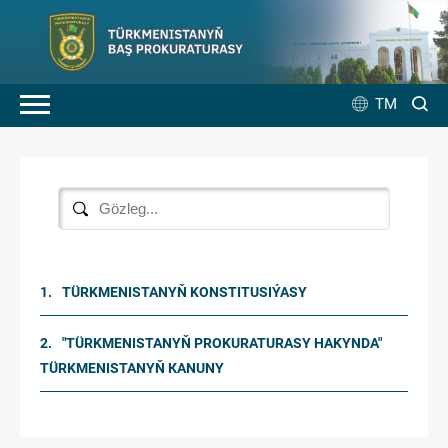
TM
TÜRKMENISTANYŇ KONSTITUSIÝASY
"TÜRKMENISTANYŇ PROKURATURASY HAKYNDA"
TÜRKMENISTANYŇ КANUNY