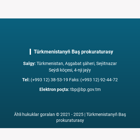
Türkmenistanyň Baş prokuraturasy
Salgy
:
Türkmenistan, Aşgabat şäheri, Seýitnazar
Seýdi köçesi, 4-nji jaýy
Tel
:
(+993 12) 38-53-19 Faks: (+993 12) 92-44-72
Elektron poçta
:
tbp@bp.gov.tm
Ähli hukuklar goralan © 2021 - 2025 | Türkmenistanyň Baş
prokuraturasy