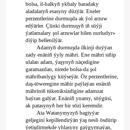
bolsa, il-halkyň ykbaly baradaky
aladalaryň esasyny düzýär. Eneler
perzentlerine durmuşda ak ýol arzuw
edýärler. Çünki durmuşyň iň süýji
ýatlamalary şol arzuwlar bilen nurludyr»
diýip bellenilýär.
Adamyň durmuşda ilkinji duýýan
zady enäniň ýyly mähri. Ene mähri siňip
ulalan adam, ýaşynyň näçedigine
garamazdan, nirede bolsa-da şol
mähribanlygy küýseýär. Öz perzentlerine,
daş-töweregine mähir paýlaýan enäniň
mähriniň tükeniksizdigine adamzat
haýran galýar. Enäniň ynamy, söýgüsi,
ak patasynyň her bir sözi keremdir.
Ata Watanymyzyň bagtyýar
geljegini kepillendirýän ýaş nesli ösdürip
ýetişdirmekde yhlasyny gaýgyrmaýan,