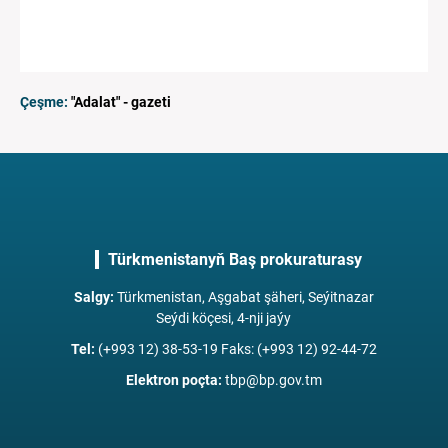
Çeşme:
"Adalat" - gazeti
Türkmenistanyň Baş prokuraturasy
Salgy
:
Türkmenistan, Aşgabat şäheri, Seýitnazar
Seýdi köçesi, 4-nji jaýy
Tel
:
(+993 12) 38-53-19 Faks: (+993 12) 92-44-72
Elektron poçta
:
tbp@bp.gov.tm