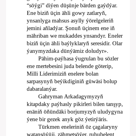
“söýgi” diýen düşünje bärden gaýdýar.
Ene biziň üçin ähli gowy zatlaryň,
ynsanlyga mahsus asylly ýörelgeleriň
jemini aňladýar. Şonuň üçinem ene iň
mähriban we mukaddes ynsandyr. Eneler
biziň üçin ähli baýlyklaryň seresidir. Olar
ýanymyzdaka dünýämiz doludyr».
Pähim-paýhasa ýugrulan bu sözler
ene mertebesini juda belende göterip,
Milli Liderimiziň enelere bolan
sarpasynyň beýikdiginiň güwäsi bolup
dabaralanýar.
Gahryman Arkadagymyzyň
kitapdaky paýhasly pikirleri bilen tanşyp,
enäniň öňündäki borjumyzyň uludygyna
ýene bir gezek anyk göz ýetirýäris.
Türkmen eneleriniň öz çagalaryny
watansöýüji, zähmetsöýer, ruhubelent