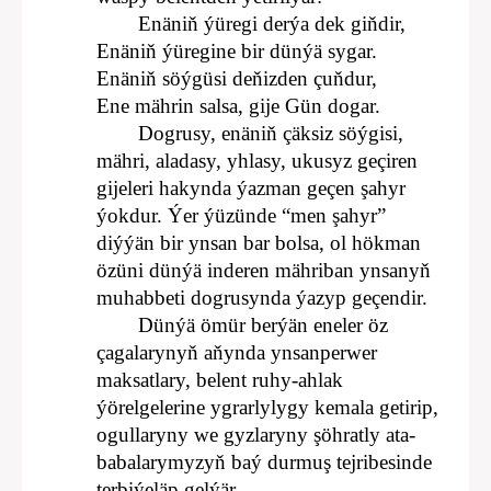
Enäniň ýüregi derýa dek giňdir,
Enäniň ýüregine bir dünýä sygar.
Enäniň söýgüsi deňizden çuňdur,
Ene mährin salsa, gije Gün dogar.
Dogrusy, enäniň çäksiz söýgisi,
mähri, aladasy, yhlasy, ukusyz geçiren
gijeleri hakynda ýazman geçen şahyr
ýokdur. Ýer ýüzünde “men şahyr”
diýýän bir ynsan bar bolsa, ol hökman
özüni dünýä inderen mähriban ynsanyň
muhabbeti dogrusynda ýazyp geçendir.
Dünýä ömür berýän eneler öz
çagalarynyň aňynda ynsanperwer
maksatlary, belent ruhy-ahlak
ýörelgelerine ygrarlylygy kemala getirip,
ogullaryny we gyzlaryny şöhratly ata-
babalarymyzyň baý durmuş tejribesinde
terbiýeläp gelýär.