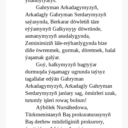
ynandyrýarys.
Gahryman Arkadagymyzyň,
Arkadagly Gahryman Serdarymyzyň
saýasynda, Berkarar döwletiň täze
eýýamynyň Galkynyşy döwründe,
asmanymyzyň asudalygynda,
Zeminimiziň läle-reýhanlygynda bize
diňe öwrenmek, gurmak, döretmek, halal
ýaşamak galýar.
Goý, halkymyzyň bagtyýar
durmuşda ýaşamagy ugrunda taýsyz
tagallalar edýän Gahryman
Arkadagymyzyň, Arkadagly Gahryman
Serdarymyzyň janlary sag, ömürleri uzak,
tutumly işleri rowaç bolsun!
Aýbölek Nursähedowa,
Türkmenistanyň Baş prokuraturasynyň
Baş derňew müdirliginiň prokurory,