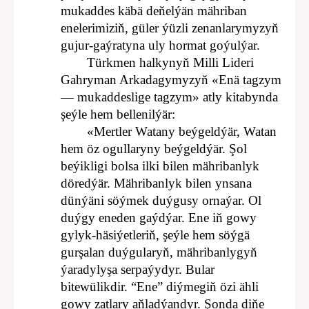
mukaddes käbä deňelýän mähriban
enelerimiziň, güler ýüzli zenanlarymyzyň
gujur-gaýratyna uly hormat goýulýar.
Türkmen halkynyň Milli Lideri
Gahryman Arkadagymyzyň «Enä tagzym
— mukaddeslige tagzym» atly kitabynda
şeýle hem bellenilýär:
«Mertler Watany beýgeldýär, Watan
hem öz ogullaryny beýgeldýär. Şol
beýikligi bolsa ilki bilen mähribanlyk
döredýär. Mähribanlyk bilen ynsana
dünýäni söýmek duýgusy ornaýar. Ol
duýgy eneden gaýdýar. Ene iň gowy
gylyk-häsiýetleriň, şeýle hem söýgä
gurşalan duýgularyň, mähribanlygyň
ýaradylyşa serpaýydyr. Bular
bitewülikdir. “Ene” diýmegiň özi ähli
gowy zatlary aňladýandyr. Şonda diňe