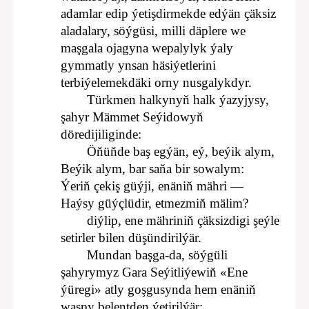
adamlar edip ýetişdirmekde edýän çäksiz
aladalary, söýgüsi, milli däplere we
maşgala ojagyna wepalylyk ýaly
gymmatly ynsan häsiýetlerini
terbiýelemekdäki orny nusgalykdyr.
Türkmen halkynyň halk ýazyjysy,
şahyr Mämmet Seýidowyň
döredijiliginde:
Öňüňde baş egýän, eý, beýik alym,
Beýik alym, bar saňa bir sowalym:
Ýeriň çekiş güýji, enäniň mähri —
Haýsy güýçlüdir, etmezmiň mälim?
diýlip, ene mähriniň çäksizdigi şeýle
setirler bilen düşündirilýär.
Mundan başga-da, söýgüli
şahyrymyz Gara Seýitliýewiň «Ene
ýüregi» atly goşgusynda hem enäniň
waspy belentden ýetirilýär: