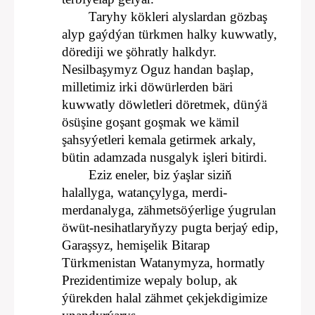
Taryhy kökleri alyslardan gözbaş
alyp gaýdýan türkmen halky kuwwatly,
dörediji we şöhratly halkdyr.
Nesilbaşymyz Oguz handan başlap,
milletimiz irki döwürlerden bäri
kuwwatly döwletleri döretmek, dünýä
ösüşine goşant goşmak we kämil
şahsyýetleri kemala getirmek arkaly,
bütin adamzada nusgalyk işleri bitirdi.
Eziz eneler, biz ýaşlar siziň
halallyga, watançylyga, merdi-
merdanalyga, zähmetsöýerlige ýugrulan
öwüt-nesihatlaryňyzy pugta berjaý edip,
Garaşsyz, hemişelik Bitarap
Türkmenistan Watanymyza, hormatly
Prezidentimize wepaly bolup, ak
ýürekden halal zähmet çekjekdigimize