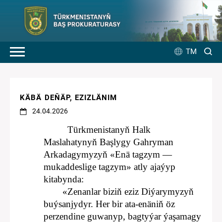
TM
KÄBÄ DEŇÄP, EZIZLÄNIM
24.04.2026
Türkmenistanyň Halk
Maslahatynyň Başlygy Gahryman
Arkadagymyzyň «Enä tagzym —
mukaddeslige tagzym» atly ajaýyp
kitabynda:
«Zenanlar biziň eziz Diýarymyzyň
buýsanjydyr. Her bir ata-enäniň öz
perzendine guwanyp, bagtyýar ýaşamagy