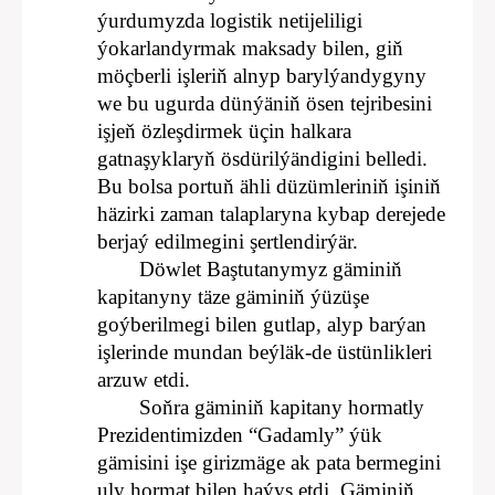
ýurdumyzda logistik netijeliligi
ýokarlandyrmak maksady bilen, giň
möçberli işleriň alnyp barylýandygyny
we bu ugurda dünýäniň ösen tejribesini
işjeň özleşdirmek üçin halkara
gatnaşyklaryň ösdürilýändigini belledi.
Bu bolsa portuň ähli düzümleriniň işiniň
häzirki zaman talaplaryna kybap derejede
berjaý edilmegini şertlendirýär.
Döwlet Baştutanymyz gäminiň
kapitanyny täze gäminiň ýüzüşe
goýberilmegi bilen gutlap, alyp barýan
işlerinde mundan beýläk-de üstünlikleri
arzuw etdi.
Soňra gäminiň kapitany hormatly
Prezidentimizden “Gadamly” ýük
gämisini işe girizmäge ak pata bermegini
uly hormat bilen haýyş etdi. Gäminiň