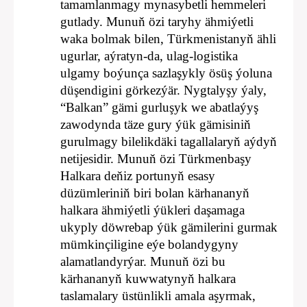
tamamlanmagy mynasybetli hemmeleri
gutlady. Munuň özi taryhy ähmiýetli
waka bolmak bilen, Türkmenistanyň ähli
ugurlar, aýratyn-da, ulag-logistika
ulgamy boýunça sazlaşykly ösüş ýoluna
düşendigini görkezýär. Nygtalyşy ýaly,
“Balkan” gämi gurluşyk we abatlaýyş
zawodynda täze gury ýük gämisiniň
gurulmagy bilelikdäki tagallalaryň aýdyň
netijesidir. Munuň özi Türkmenbaşy
Halkara deňiz portunyň esasy
düzümleriniň biri bolan kärhananyň
halkara ähmiýetli ýükleri daşamaga
ukyply döwrebap ýük gämilerini gurmak
mümkinçiligine eýe bolandygyny
alamatlandyrýar. Munuň özi bu
kärhananyň kuwwatynyň halkara
taslamalary üstünlikli amala aşyrmak,