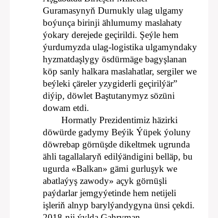
Guramasynyň Durnukly ulag ulgamy
boýunça birinji ählumumy maslahaty
ýokary derejede geçirildi. Şeýle hem
ýurdumyzda ulag-logistika ulgamyndaky
hyzmatdaşlygy ösdürmäge bagyşlanan
köp sanly halkara maslahatlar, sergiler we
beýleki çäreler yzygiderli geçirilýär”
diýip, döwlet Baştutanymyz sözüni
dowam etdi.
Hormatly Prezidentimiz häzirki
döwürde gadymy Beýik Ýüpek ýoluny
döwrebap görnüşde dikeltmek ugrunda
ähli tagallalaryň edilýändigini belläp, bu
ugurda «Balkan» gämi gurluşyk we
abatlaýyş zawody» açyk görnüşli
paýdarlar jemgyýetinde hem netijeli
işleriň alnyp barylýandygyna ünsi çekdi.
2018-nji ýylda Gahryman