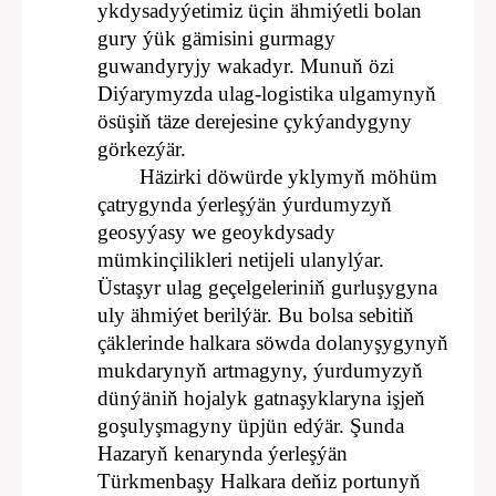
ykdysadyýetimiz üçin ähmiýetli bolan
gury ýük gämisini gurmagy
guwandyryjy wakadyr. Munuň özi
Diýarymyzda ulag-logistika ulgamynyň
ösüşiň täze derejesine çykýandygyny
görkezýär.
Häzirki döwürde yklymyň möhüm
çatrygynda ýerleşýän ýurdumyzyň
geosyýasy we geoykdysady
mümkinçilikleri netijeli ulanylýar.
Üstaşyr ulag geçelgeleriniň gurluşygyna
uly ähmiýet berilýär. Bu bolsa sebitiň
çäklerinde halkara söwda dolanyşygynyň
mukdarynyň artmagyny, ýurdumyzyň
dünýäniň hojalyk gatnaşyklaryna işjeň
goşulyşmagyny üpjün edýär. Şunda
Hazaryň kenarynda ýerleşýän
Türkmenbaşy Halkara deňiz portunyň