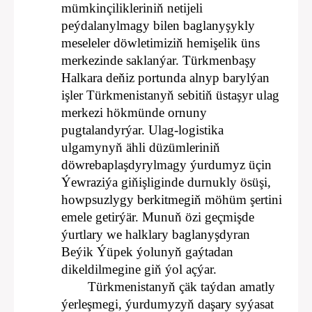
mümkinçilikleriniň netijeli
peýdalanylmagy bilen baglanyşykly
meseleler döwletimiziň hemişelik üns
merkezinde saklanýar. Türkmenbaşy
Halkara deňiz portunda alnyp barylýan
işler Türkmenistanyň sebitiň üstaşyr ulag
merkezi hökmünde ornuny
pugtalandyrýar. Ulag-logistika
ulgamynyň ähli düzümleriniň
döwrebaplaşdyrylmagy ýurdumyz üçin
Ýewraziýa giňişliginde durnukly ösüşi,
howpsuzlygy berkitmegiň möhüm şertini
emele getirýär. Munuň özi geçmişde
ýurtlary we halklary baglanyşdyran
Beýik Ýüpek ýolunyň gaýtadan
dikeldilmegine giň ýol açýar.
Türkmenistanyň çäk taýdan amatly
ýerleşmegi, ýurdumyzyň daşary syýasat