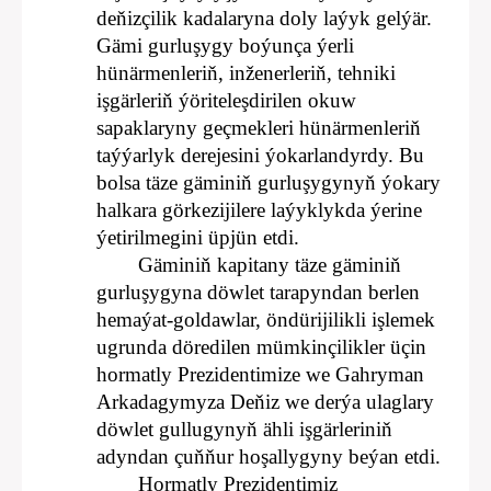
deňizçilik kadalaryna doly laýyk gelýär.
Gämi gurluşygy boýunça ýerli
hünärmenleriň, inženerleriň, tehniki
işgärleriň ýöriteleşdirilen okuw
sapaklaryny geçmekleri hünärmenleriň
taýýarlyk derejesini ýokarlandyrdy. Bu
bolsa täze gäminiň gurluşygynyň ýokary
halkara görkezijilere laýyklykda ýerine
ýetirilmegini üpjün etdi.
Gäminiň kapitany täze gäminiň
gurluşygyna döwlet tarapyndan berlen
hemaýat-goldawlar, öndürijilikli işlemek
ugrunda döredilen mümkinçilikler üçin
hormatly Prezidentimize we Gahryman
Arkadagymyza Deňiz we derýa ulaglary
döwlet gullugynyň ähli işgärleriniň
adyndan çuňňur hoşallygyny beýan etdi.
Hormatly Prezidentimiz