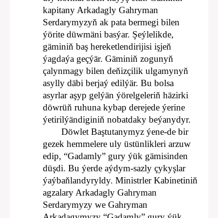
kapitany Arkadagly Gahryman
Serdarymyzyň ak pata bermegi bilen
ýörite düwmäni basýar. Şeýlelikde,
gäminiň baş hereketlendirijisi işjeň
ýagdaýa geçýär. Gäminiň zogunyň
çalynmagy bilen deňizçilik ulgamynyň
asylly däbi berjaý edilýär. Bu bolsa
asyrlar aşyp gelýän ýörelgeleriň häzirki
döwrüň ruhuna kybap derejede ýerine
ýetirilýändiginiň nobatdaky beýanydyr.
Döwlet Baştutanymyz ýene-de bir
gezek hemmelere uly üstünlikleri arzuw
edip, “Gadamly” gury ýük gämisinden
düşdi. Bu ýerde aýdym-sazly çykyşlar
ýaýbaňlandyryldy. Ministrler Kabinetiniň
agzalary Arkadagly Gahryman
Serdarymyzy we Gahryman
Arkadagymyzy “Gadamly” gury ýük