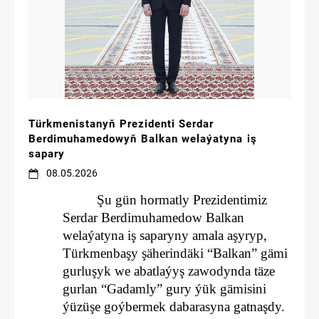
Türkmenistanyň Prezidenti Serdar
Berdimuhamedowyň Balkan welaýatyna iş
sapary
08.05.2026
Şu gün hormatly Prezidentimiz
Serdar Berdimuhamedow Balkan
welaýatyna iş saparyny amala aşyryp,
Türkmenbaşy şäherindäki “Balkan” gämi
gurluşyk we abatlaýyş zawodynda täze
gurlan “Gadamly” gury ýük gämisini
ýüzüşe goýbermek dabarasyna gatnaşdy.