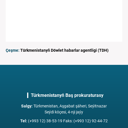
Çeşme:
Türkmenistanyň Döwlet habarlar agentligi (TDH)
Türkmenistanyň Baş prokuraturasy
Salgy
:
Türkmenistan, Aşgabat şäheri, Seýitnazar
Seýdi köçesi, 4-nji jaýy
Tel
:
(+993 12) 38-53-19 Faks: (+993 12) 92-44-72