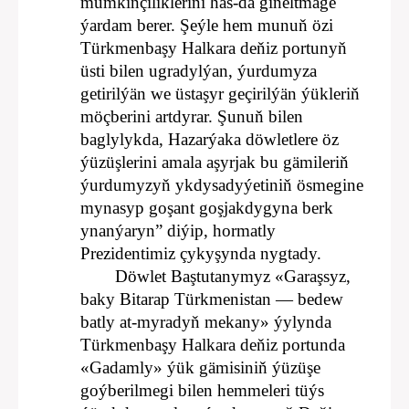
mümkinçiliklerini has-da giňeltmäge
ýardam berer. Şeýle hem munuň özi
Türkmenbaşy Halkara deňiz portunyň
üsti bilen ugradylýan, ýurdumyza
getirilýän we üstaşyr geçirilýän ýükleriň
möçberini artdyrar. Şunuň bilen
baglylykda, Hazarýaka döwletlere öz
ýüzüşlerini amala aşyrjak bu gämileriň
ýurdumyzyň ykdysadyýetiniň ösmegine
mynasyp goşant goşjakdygyna berk
ynanýaryn” diýip, hormatly
Prezidentimiz çykyşynda nygtady.
Döwlet Baştutanymyz «Garaşsyz,
baky Bitarap Türkmenistan — bedew
batly at-myradyň mekany» ýylynda
Türkmenbaşy Halkara deňiz portunda
«Gadamly» ýük gämisiniň ýüzüşe
goýberilmegi bilen hemmeleri tüýs