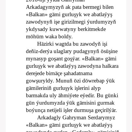
Arkadagymyzyň ak pata bermegi bilen
«Balkan» gämi gurluşyk we abatlaýyş
zawodynyň işe girizilmegi ýurdumyzyň
ykdysady kuwwatyny berkitmekde
möhüm waka boldy.
Häzirki wagtda bu zawodyň işi
deňiz-derýa ulaglary pudagynyň ösüşine
mynasyp goşant goşýar. «Balkan» gämi
gurluşyk we abatlaýyş zawodyna halkara
derejede birnäçe şahadatnama
gowşuryldy. Munuň özi döwrebap ýük
gämileriniň gurluşyk işlerini alyp
barmakda uly ähmiýete eýedir. Bu günki
gün ýurdumyzda ýük gämisini gurmak
boýunça netijeli işler durmuşa geçirilýär.
Arkadagly Gahryman Serdarymyz
«Balkan» gämi gurluşyk we abatlaýyş