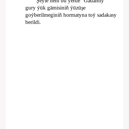
Şeýle hem bu ýerde “Gadamly”
gury ýük gämisiniň ýüzüşe
goýberilmeginiň hormatyna toý sadakasy
berildi.