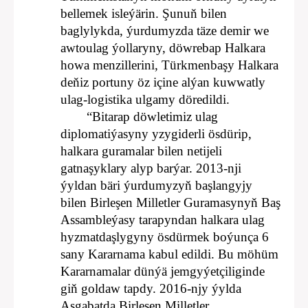
bellemek isleýärin. Şunuň bilen
baglylykda, ýurdumyzda täze demir we
awtoulag ýollaryny, döwrebap Halkara
howa menzillerini, Türkmenbaşy Halkara
deňiz portuny öz içine alýan kuwwatly
ulag-logistika ulgamy döredildi.
“Bitarap döwletimiz ulag
diplomatiýasyny yzygiderli ösdürip,
halkara guramalar bilen netijeli
gatnaşyklary alyp barýar. 2013-nji
ýyldan bäri ýurdumyzyň başlangyjy
bilen Birleşen Milletler Guramasynyň Baş
Assambleýasy tarapyndan halkara ulag
hyzmatdaşlygyny ösdürmek boýunça 6
sany Kararnama kabul edildi. Bu möhüm
Kararnamalar dünýä jemgyýetçiliginde
giň goldaw tapdy. 2016-njy ýylda
Aşgabatda Birleşen Milletler