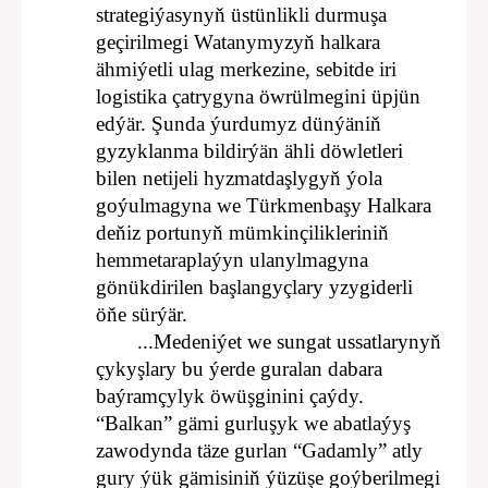
strategiýasynyň üstünlikli durmuşa
geçirilmegi Watanymyzyň halkara
ähmiýetli ulag merkezine, sebitde iri
logistika çatrygyna öwrülmegini üpjün
edýär. Şunda ýurdumyz dünýäniň
gyzyklanma bildirýän ähli döwletleri
bilen netijeli hyzmatdaşlygyň ýola
goýulmagyna we Türkmenbaşy Halkara
deňiz portunyň mümkinçilikleriniň
hemmetaraplaýyn ulanylmagyna
gönükdirilen başlangyçlary yzygiderli
öňe sürýär.
...Medeniýet we sungat ussatlarynyň
çykyşlary bu ýerde guralan dabara
baýramçylyk öwüşginini çaýdy.
“Balkan” gämi gurluşyk we abatlaýyş
zawodynda täze gurlan “Gadamly” atly
gury ýük gämisiniň ýüzüşe goýberilmegi