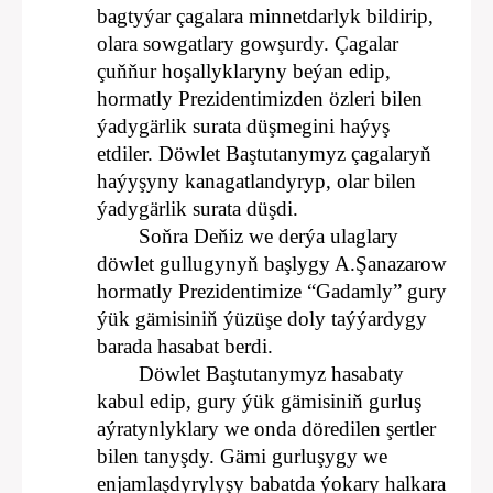
bagtyýar çagalara minnetdarlyk bildirip,
olara sowgatlary gowşurdy. Çagalar
çuňňur hoşallyklaryny beýan edip,
hormatly Prezidentimizden özleri bilen
ýadygärlik surata düşmegini haýyş
etdiler. Döwlet Baştutanymyz çagalaryň
haýyşyny kanagatlandyryp, olar bilen
ýadygärlik surata düşdi.
Soňra Deňiz we derýa ulaglary
döwlet gullugynyň başlygy A.Şanazarow
hormatly Prezidentimize “Gadamly” gury
ýük gämisiniň ýüzüşe doly taýýardygy
barada hasabat berdi.
Döwlet Baştutanymyz hasabaty
kabul edip, gury ýük gämisiniň gurluş
aýratynlyklary we onda döredilen şertler
bilen tanyşdy. Gämi gurluşygy we
enjamlaşdyrylyşy babatda ýokary halkara