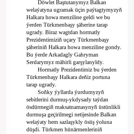
Döwlet Baştutanymyz Balkan
welaýatyna ugramak üçin paýtagtymyzyň
Halkara howa menziline geldi we bu
ýerden Türkmenbaşy şäherine tarap
ugrady.
Biraz wagtdan hormatly
Prezidentimiziň uçary Türkmenbaşy
şäheriniň Halkara howa menziline gondy.
Bu ýerde Arkadagly Gahryman
Serdarymyz mähirli garşylanyldy.
Hormatly Prezidentimiz bu ýerden
Türkmenbaşy Halkara deňiz portuna
tarap ugrady.
Soňky ýyllarda ýurdumyzyň
sebitlerini durmuş-ykdysady taýdan
ösdürmegiň maksatnamasynyň üstünlikli
durmuşa geçirilmegi netijesinde Balkan
welaýaty hem sazlaşykly ösüş ýoluna
düşdi. Türkmen hünärmenleriniň