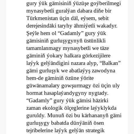
gury ýük gämisiniň ýüzüşe goýberilmegi
mynasybetli guralýan dabara diňe bir
Türkmenistan üçin däl, eýsem, sebit
derejesindäki taryhy ähmiýetli wakadyr.
Şeýle hem ol “Gadamly” gury ýük
gämisiniň gurluşygynyň üstünlikli
tamamlanmagy mynasybetli we täze
gäminiň ýokary halkara görkezijilere
laýyk gelýändigini nazara alyp, “Balkan”
gämi gurluşyk we abatlaýyş zawodyna
hem-de gäminiň özüne ýörite
güwänamalary gowşurmagy özi üçin uly
hormat hasaplaýandygyny nygtady.
“Gadamly” gury ýük gämisi häzirki
zaman ekologik ölçeglerine laýyklykda
guruldy. Munuň özi bu kärhananyň gämi
gurluşygy babatda dünýäniň ösen
tejribelerine laýyk gelýän strategik