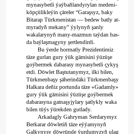
mynasybetli ýaýbaňlandyrylan medeni-
köpçülikleýin çäreler “Garaşsyz, baky
Bitarap Türkmenistan — bedew batly at-
myradyň mekany” ýylynyň şanly
wakalarynyň many-mazmun taýdan has-
da baýlaşmagyny şertlendirdi.
Bu ýerde hormatly Prezidentimiz
täze gurlan gury ýük gämisini ýüzüşe
goýbermek dabarasy mynasybetli çykyş
etdi. Döwlet Baştutanymyz, ilki bilen,
Türkmenbaşy şäherindäki Türkmenbaşy
Halkara deňiz portunda täze «Gadamly»
gury ýük gämisini ýüzüşe goýbermek
dabarasyna gatnaşyjylary şatlykly waka
bilen tüýs ýürekden gutlady.
Arkadagly Gahryman Serdarymyz
Berkarar döwletiň täze eýýamynyň
Galkynyşy döwründe ýurdumyzyň ulag