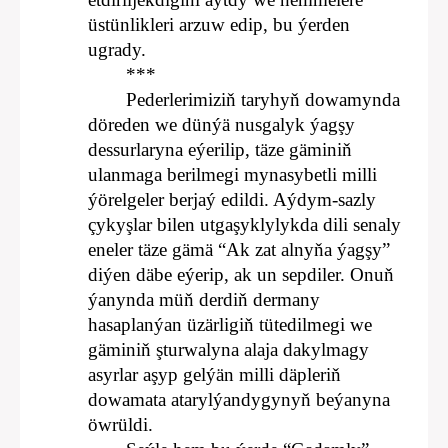
üstünlikleri arzuw edip, bu ýerden
ugrady.
***
Pederlerimiziň taryhyň dowamynda
döreden we dünýä nusgalyk ýagşy
dessurlaryna eýerilip, täze gäminiň
ulanmaga berilmegi mynasybetli milli
ýörelgeler berjaý edildi. Aýdym-sazly
çykyşlar bilen utgaşyklylykda dili senaly
eneler täze gämä “Ak zat alnyňa ýagşy”
diýen däbe eýerip, ak un sepdiler. Onuň
ýanynda müň derdiň dermany
hasaplanýan üzärligiň tütedilmegi we
gäminiň şturwalyna alaja dakylmagy
asyrlar aşyp gelýän milli däpleriň
dowamata atarylýandygynyň beýanyna
öwrüldi.