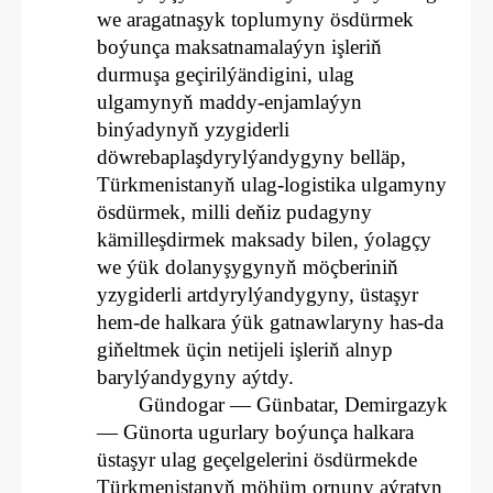
we aragatnaşyk toplumyny ösdürmek
boýunça maksatnamalaýyn işleriň
durmuşa geçirilýändigini, ulag
ulgamynyň maddy-enjamlaýyn
binýadynyň yzygiderli
döwrebaplaşdyrylýandygyny belläp,
Türkmenistanyň ulag-logistika ulgamyny
ösdürmek, milli deňiz pudagyny
kämilleşdirmek maksady bilen, ýolagçy
we ýük dolanyşygynyň möçberiniň
yzygiderli artdyrylýandygyny, üstaşyr
hem-de halkara ýük gatnawlaryny has-da
giňeltmek üçin netijeli işleriň alnyp
barylýandygyny aýtdy.
Gündogar — Günbatar, Demirgazyk
— Günorta ugurlary boýunça halkara
üstaşyr ulag geçelgelerini ösdürmekde
Türkmenistanyň möhüm ornuny aýratyn