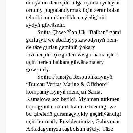
dünýäniň deňizçilik ulgamynda eýeleýän
ornuny pugtalandyrmak üçin zerur bolan
tehniki mümkinçiliklere eýediginiň
aýdyň güwäsidir.
Soňra Çhwe Ýon Uk “Balkan” gämi
gurluşyk we abatlaýyş zawodynyň hem-
de täze gurlan gäminiň ýokary
inženerçilik çözgütleri we gurnama işleri
üçin berlen halkara güwänamalary
gowşurdy.
Soňra Fransiýa Respublikasynyň
“Bureau Veritas Marine & Offshore”
kompaniýasynyň menejeri Samat
Kamalowa söz berildi. Myhman türkmen
topragynda mähirli kabul edilendigi we
bu çäreleriň guramaçylykly geçirilýändigi
üçin hormatly Prezidentimize, Gahryman
Arkadagymyza sagbolsun aýtdy. Täze