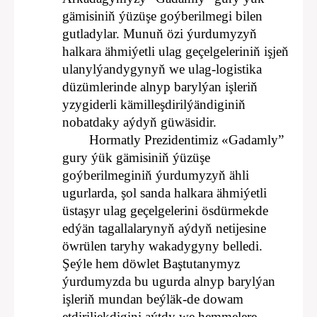
gämisiniň ýüzüşe goýberilmegi bilen
gutladylar. Munuň özi ýurdumyzyň
halkara ähmiýetli ulag geçelgeleriniň işjeň
ulanylýandygynyň we ulag-logistika
düzümlerinde alnyp barylýan işleriň
yzygiderli kämilleşdirilýändiginiň
nobatdaky aýdyň güwäsidir.
Hormatly Prezidentimiz «Gadamly”
gury ýük gämisiniň ýüzüşe
goýberilmeginiň ýurdumyzyň ähli
ugurlarda, şol sanda halkara ähmiýetli
üstaşyr ulag geçelgelerini ösdürmekde
edýän tagallalarynyň aýdyň netijesine
öwrülen taryhy wakadygyny belledi.
Şeýle hem döwlet Baştutanymyz
ýurdumyzda bu ugurda alnyp barylýan
işleriň mundan beýläk-de dowam
etdiriljekdigini aýtdy we hemmelere