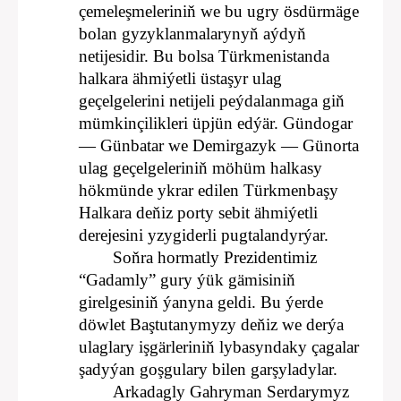
çemeleşmeleriniň we bu ugry ösdürmäge
bolan gyzyklanmalarynyň aýdyň
netijesidir. Bu bolsa Türkmenistanda
halkara ähmiýetli üstaşyr ulag
geçelgelerini netijeli peýdalanmaga giň
mümkinçilikleri üpjün edýär. Gündogar
— Günbatar we Demirgazyk — Günorta
ulag geçelgeleriniň möhüm halkasy
hökmünde ykrar edilen Türkmenbaşy
Halkara deňiz porty sebit ähmiýetli
derejesini yzygiderli pugtalandyrýar.
Soňra hormatly Prezidentimiz
“Gadamly” gury ýük gämisiniň
girelgesiniň ýanyna geldi. Bu ýerde
döwlet Baştutanymyzy deňiz we derýa
ulaglary işgärleriniň lybasyndaky çagalar
şadyýan goşgulary bilen garşyladylar.
Arkadagly Gahryman Serdarymyz