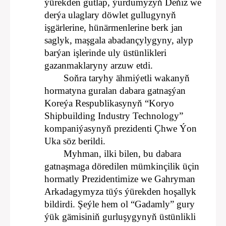
ýürekden gutlap, ýurdumyzyň Deňiz we
derýa ulaglary döwlet gullugynyň
işgärlerine, hünärmenlerine berk jan
saglyk, maşgala abadançylygyny, alyp
barýan işlerinde uly üstünlikleri
gazanmaklaryny arzuw etdi.
Soňra taryhy ähmiýetli wakanyň
hormatyna guralan dabara gatnaşýan
Koreýa Respublikasynyň “Koryo
Shipbuilding Industry Technology”
kompaniýasynyň prezidenti Çhwe Ýon
Uka söz berildi.
Myhman, ilki bilen, bu dabara
gatnaşmaga döredilen mümkinçilik üçin
hormatly Prezidentimize we Gahryman
Arkadagymyza tüýs ýürekden hoşallyk
bildirdi. Şeýle hem ol “Gadamly” gury
ýük gämisiniň gurluşygynyň üstünlikli