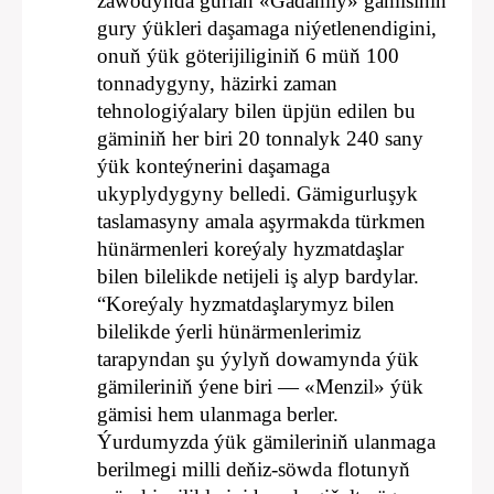
zawodynda gurlan «Gadamly» gämisiniň
gury ýükleri daşamaga niýetlenendigini,
onuň ýük göterijiliginiň 6 müň 100
tonnadygyny, häzirki zaman
tehnologiýalary bilen üpjün edilen bu
gäminiň her biri 20 tonnalyk 240 sany
ýük konteýnerini daşamaga
ukyplydygyny belledi. Gämigurluşyk
taslamasyny amala aşyrmakda türkmen
hünärmenleri koreýaly hyzmatdaşlar
bilen bilelikde netijeli iş alyp bardylar.
“Koreýaly hyzmatdaşlarymyz bilen
bilelikde ýerli hünärmenlerimiz
tarapyndan şu ýylyň dowamynda ýük
gämileriniň ýene biri — «Menzil» ýük
gämisi hem ulanmaga berler.
Ýurdumyzda ýük gämileriniň ulanmaga
berilmegi milli deňiz-söwda flotunyň