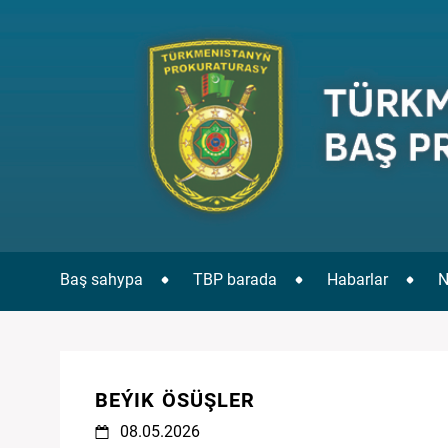
Baş sahypa
TBP barada
Habarlar
N
BEÝIK ÖSÜŞLER
08.05.2026