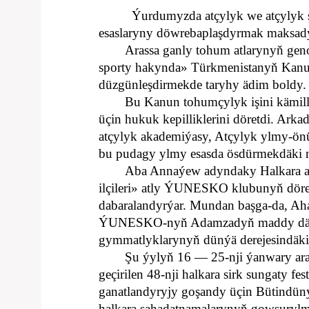
Ýurdumyzda atçylyk we atçylyk
esaslaryny döwrebaplaşdyrmak maksady bi
Arassa ganly tohum atlarynyň gen
sporty hakynda» Türkmenistanyň Kanu
düzgünleşdirmekde taryhy ädim boldy.
Bu Kanun tohumçylyk işini kämill
üçin hukuk kepilliklerini döretdi. Ar
atçylyk akademiýasy, Atçylyk ylmy-ön
bu pudagy ylmy esasda ösdürmekdäki n
Aba Annaýew adyndaky Halkara at
ilçileri» atly ÝUNESKO klubunyň döre
dabaralandyrýar. Mundan başga-da, Aha
ÝUNESKO-nyň Adamzadyň maddy däl me
gymmatlyklarynyň dünýä derejesindäki 
Şu ýylyň 16 — 25-nji ýanwary a
geçirilen 48-nji halkara sirk sungaty 
ganatlandyryjy goşandy üçin Bütindüný
halkara şahadatnamalarynyň gowşuryl