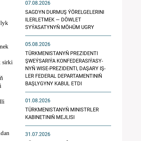
07.08.2026
SAGDYN DURMUŞ ÝÖRELGELERINI
ILERLETMEK — DÖWLET
ylyk
SYÝASATYNYŇ MÖHÜM UGRY
05.08.2026
tmek
TÜRK­ME­NIS­TA­NYŇ PREZIDENTI
ŞWEÝ­SA­RI­ÝA KON­FE­DE­RA­SI­ÝA­SY­
sirki
NYŇ WI­SE-PREZIDENTI, DA­ŞA­RY IŞ­
LER FE­DE­RAL DE­PAR­TA­MEN­TI­NIŇ
yň
BAŞ­LY­GY­NY KA­BUL ET­DI
i
01.08.2026
li
TÜRKMENISTANYŇ MINISTRLER
KABINETINIŇ MEJLISI
ndan
31.07.2026