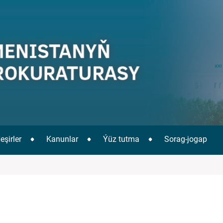
eşirler
Kanunlar
Ýüz tutma
Sorag-jogap