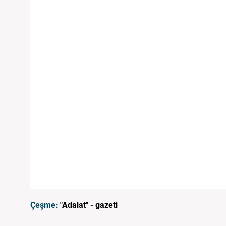
Çeşme:
"Adalat" - gazeti