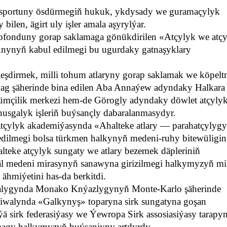
 sportuny ösdürmegiň hukuk, ykdysady we guramaçylyk
len, ägirt uly işler amala aşyrylýar.
ofonduny gorap saklamaga gönükdirilen «Atçylyk we atç
nynyň kabul edilmegi bu ugurdaky gatnaşyklary
eşdirmek, milli tohum atlaryny gorap saklamak we köpel
kadag şäherinde bina edilen Aba Annaýew adyndaky Halkara
ümçilik merkezi hem-de Görogly adyndaky döwlet atçylyk 
usgalyk işleriň buýsançly dabaralanmasydyr.
çylyk akademiýasynda «Ahalteke atlary — parahatçylyg
dilmegi bolsa türkmen halkynyň medeni-ruhy bitewüligin
lteke atçylyk sungaty we atlary bezemek däpleriniň
deni mirasynyň sanawyna girizilmegi halkymyzyň mil
ähmiýetini has-da berkitdi.
ralygynda Monako Knýazlygynyň Monte-Karlo şäherinde
festiwalynda «Galkynyş» toparyna sirk sungatyna goşan
ä sirk federasiýasy we Ýewropa Sirk assosiasiýasy tarapy
magy halkymyzyň buýsanjyny artdyrdy.