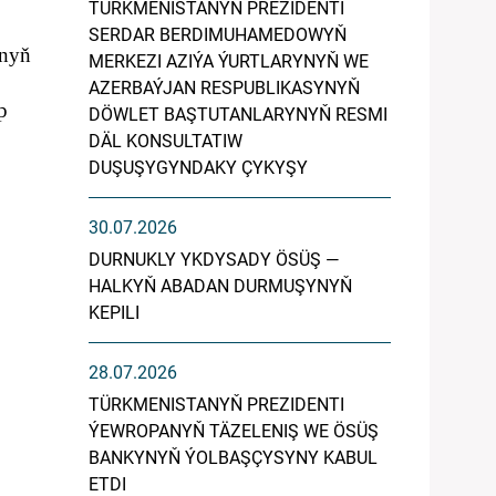
TÜRKMENISTANYŇ PREZIDENTI
SERDAR BERDIMUHAMEDOWYŇ
unyň
MERKEZI AZIÝA ÝURTLARYNYŇ WE
AZERBAÝJAN RESPUBLIKASYNYŇ
p
DÖWLET BAŞTUTANLARYNYŇ RESMI
DÄL KONSULTATIW
DUŞUŞYGYNDAKY ÇYKYŞY
30.07.2026
DURNUKLY YKDYSADY ÖSÜŞ —
HALKYŇ ABADAN DURMUŞYNYŇ
KEPILI
28.07.2026
TÜRKMENISTANYŇ PREZIDENTI
ÝEWROPANYŇ TÄZELENIŞ WE ÖSÜŞ
BANKYNYŇ ÝOLBAŞÇYSYNY KABUL
ETDI