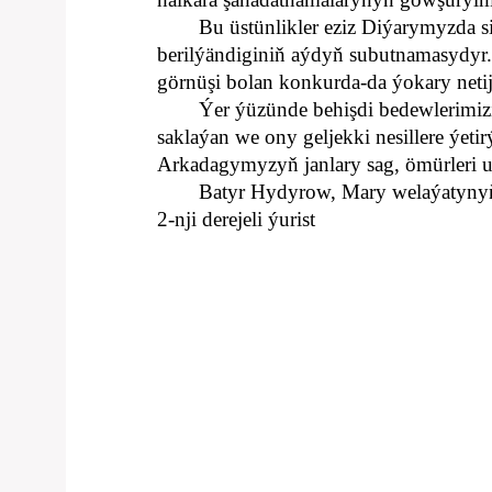
Bu üstünlikler eziz Diýarymyzda s
berilýändiginiň aýdyň subutnamasydyr.
görnüşi bolan konkurda-da ýokary neti
Ýer ýüzünde behişdi bedewlerimiz
saklaýan we ony geljekki nesillere ý
Arkadagymyzyň janlary sag, ömürleri u
Batyr Hydyrow, Mary welaýatynyň
2-nji derejeli ýurist