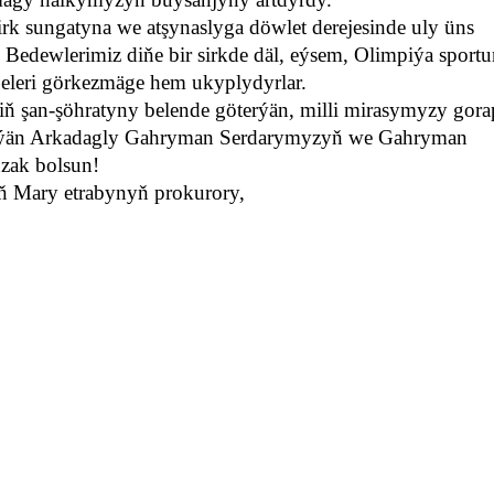
irk sungatyna we atşynaslyga döwlet derejesinde uly üns
 Bedewlerimiz diňe bir sirkde däl, eýsem, Olimpiýa sport
jeleri görkezmäge hem ukyplydyrlar.
iň şan-şöhratyny belende göterýän, milli mirasymyzy gora
etirýän Arkadagly Gahryman Serdarymyzyň we Gahryman
zak bolsun!
 Mary etrabynyň prokurory,