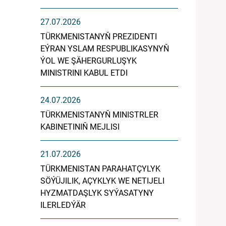
27.07.2026
TÜRKMENISTANYŇ PREZIDENTI
EÝRAN YSLAM RESPUBLIKASYNYŇ
ÝOL WE ŞÄHERGURLUŞYK
MINISTRINI KABUL ETDI
24.07.2026
TÜRKMENISTANYŇ MINISTRLER
KABINETINIŇ MEJLISI
21.07.2026
TÜRKMENISTAN PARAHATÇYLYK
SÖÝÜJILIK, AÇYKLYK WE NETIJELI
HYZMATDAŞLYK SYÝASATYNY
ILERLEDÝÄR