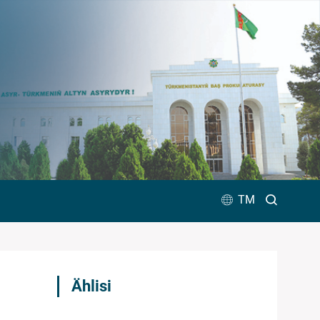
TM
Ählisi