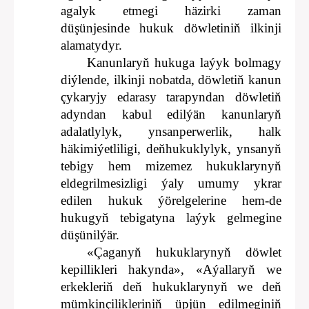
agalyk etmegi häzirki zaman
düşünjesinde hukuk döwletiniň ilkinji
alamatydyr.
Kanunlaryň hukuga laýyk bolmagy
diýlende, ilkinji nobatda, döwletiň kanun
çykaryjy edarasy tarapyndan döwletiň
adyndan kabul edilýän kanunlaryň
adalatlylyk, ynsanperwerlik, halk
häkimiýetliligi, deňhukuklylyk, ynsanyň
tebigy hem mizemez hukuklarynyň
eldegrilmesizligi ýaly umumy ykrar
edilen hukuk ýörelgelerine hem-de
hukugyň tebigatyna laýyk gelmegine
düşünilýär.
«Çaganyň hukuklarynyň döwlet
kepillikleri hakynda», «Aýallaryň we
erkekleriň deň hukuklarynyň we deň
mümkinçilikleriniň üpjün edilmeginiň