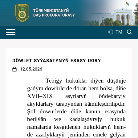
TM
DÖWLET SYÝASATYNYŇ ESASY UGRY
12.05.2026
Tebigy hukuklar diýen düşünje
gadym döwürlerde dörän hem bolsa, diňe
XVII–XIX asyrlaryň öňdebaryjy
akyldarlary tarapyndan kämilleşdirilipdir.
Şol döwürlerde diňe kanun esasynda
berilýän we kadalaşdyryjy hukuk
namalarda kesgitlenen hukuklaryň hem-
de azatlyklaryň jeminden emele gelýän