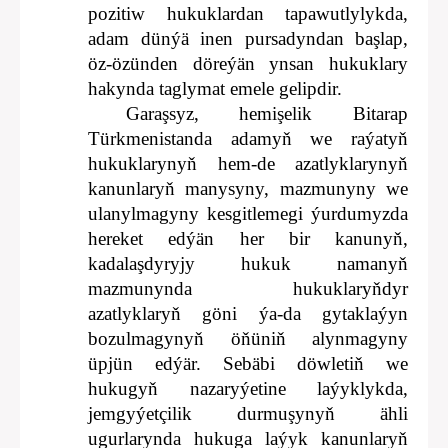
pozitiw hukuklardan tapawutlylykda,
adam dünýä inen pursadyndan başlap,
öz-özünden döreýän ynsan hukuklary
hakynda taglymat emele gelipdir.
Garaşsyz, hemişelik Bitarap
Türkmenistanda adamyň we raýatyň
hukuklarynyň hem-de azatlyklarynyň
kanunlaryň manysyny, mazmunyny we
ulanylmagyny kesgitlemegi ýurdumyzda
hereket edýän her bir kanunyň,
kadalaşdyryjy hukuk namanyň
mazmunynda hukuklaryňdyr
azatlyklaryň göni ýa-da gytaklaýyn
bozulmagynyň öňüniň alynmagyny
üpjün edýär. Sebäbi döwletiň we
hukugyň nazaryýetine laýyklykda,
jemgyýetçilik durmuşynyň ähli
ugurlarynda hukuga laýyk kanunlaryň