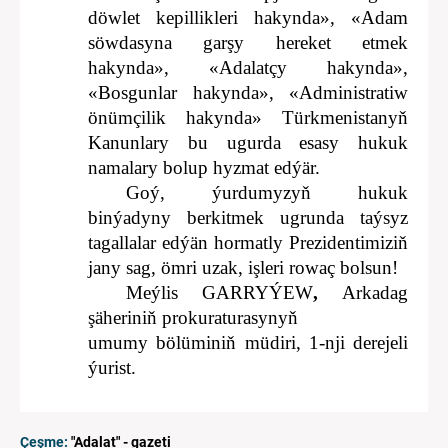
döwlet kepillikleri hakynda», «Adam
söwdasyna garşy hereket etmek
hakynda», «Adalatçy hakynda»,
«Bosgunlar hakynda», «Administratiw
önümçilik hakynda» Türkmenistanyň
Kanunlary bu ugurda esasy hukuk
namalary bolup hyzmat edýär.
Goý, ýurdumyzyň hukuk
binýadyny berkitmek ugrunda taýsyz
tagallalar edýän hormatly Prezidentimiziň
jany sag, ömri uzak, işleri rowaç bolsun!
Me
ý
lis GARRYÝEW
,
Arkadag
şäheriniň prokuraturasynyň
umumy bölüminiň müdiri,
1-nji derejeli
ýurist.
Çeşme:
"Adalat" - gazeti