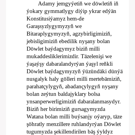
Adamy jemgyýetiň we döwletiň iň
ýokary gymmatlygy diýip ykrar edýän
Konstitusiýamyz hem-de
Garaşsyzlygymyzyň we
Bitaraplygymyzyň, agzybirligimiziň,
jebisligimiziň ebedilik nyşany bolan
Döwlet baýdagymyz biziň milli
mukaddesliklerimizdir. Täzelenişi we
ýaşaýşy dabaralandyrýan ýaşyl reňkli
Döwlet baýdagymyzyň ýüzündäki dünýä
nusgalyk haly gölleri milli mertebämiziň,
parahatçylygyň, abadançylygyň nyşany
bolan zeýtun baldajyklary bolsa
ynsanperwerligimiziň dabaralanmasydyr.
Biziň her birimiziň gursagymyzda
Watana bolan milli buýsanjy oýaryp, täze
şöhratly menzillere ruhlandyrýan Döwlet
tugumyzda şekillendirilen bäş ýyldyz