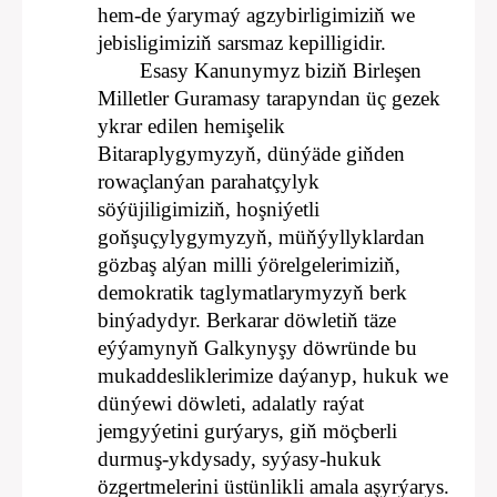
hem-de ýarymaý agzybirligimiziň we
jebisligimiziň sarsmaz kepilligidir.
Esasy Kanunymyz biziň Birleşen
Milletler Guramasy tarapyndan üç gezek
ykrar edilen hemişelik
Bitaraplygymyzyň, dünýäde giňden
rowaçlanýan parahatçylyk
söýüjiligimiziň, hoşniýetli
goňşuçylygymyzyň, müňýyllyklardan
gözbaş alýan milli ýörelgelerimiziň,
demokratik taglymatlarymyzyň berk
binýadydyr. Berkarar döwletiň täze
eýýamynyň Galkynyşy döwründe bu
mukaddesliklerimize daýanyp, hukuk we
dünýewi döwleti, adalatly raýat
jemgyýetini gurýarys, giň möçberli
durmuş-ykdysady, syýasy-hukuk
özgertmelerini üstünlikli amala aşyrýarys.