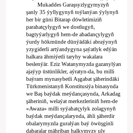
Mukaddes Garaşsyzlygymyzyň
şanly 35 ýyllygynyň toýlanýan ýylynyň
her bir güni Bitarap döwletimiziň
parahatçylygyň we dostlugyň,
bagtyýarlygyň hem-de abadançylygyň
ýurdy hökmünde dünýädäki abraýynyň
yzygiderli artýandygyna şaýatlyk edýän
halkara ähmiýetli taryhy wakalara
beslenýär. Eziz Watanymyzda gazanylýan
ajaýyp üstünlikler, aýratyn-da, bu milli
baýram mynasybetli Aşgabat şäherindäki
Türkmenistanyň Konstitusiýa binasynda
we Baş baýdak meýdançasynda, Arkadag
şäheriniň, welaýat merkezleriniň hem-de
«Awaza» milli syýahatçylyk zolagynyň
baýdak meýdançalarynda, ähli şäherdir
obalarymyzda guralýan baý öwüşginli
dabaralar mähriban halkymyzy uly