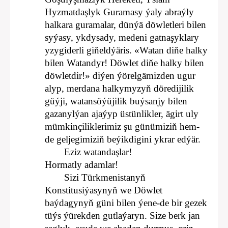
Hyzmatdaşlyk Guramasy ýaly abraýly
halkara guramalar, dünýä döwletleri bilen
syýasy, ykdysady, medeni gatnaşyklary
yzygiderli giňeldýäris. «Watan diňe halky
bilen Watandyr! Döwlet diňe halky bilen
döwletdir!» diýen ýörelgämizden ugur
alyp, merdana halkymyzyň döredijilik
güýji, watansöýüjilik buýsanjy bilen
gazanylýan ajaýyp üstünlikler, ägirt uly
mümkinçiliklerimiz şu günümiziň hem-
de geljegimiziň beýikdigini ykrar edýär.
Eziz watandaşlar!
Hormatly adamlar!
Sizi Türkmenistanyň
Konstitusiýasynyň we Döwlet
baýdagynyň güni bilen ýene-de bir gezek
tüýs ýürekden gutlaýaryn. Size berk jan