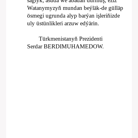
saglyk, asuda we abadan durmuş, eziz
Watanymyzyň mundan beýläk-de gülläp
ösmegi ugrunda alyp barýan işleriňizde
uly üstünlikleri arzuw edýärin.
Türkmenistanyň Prezidenti
Serdar BERDIMUHAMEDOW.