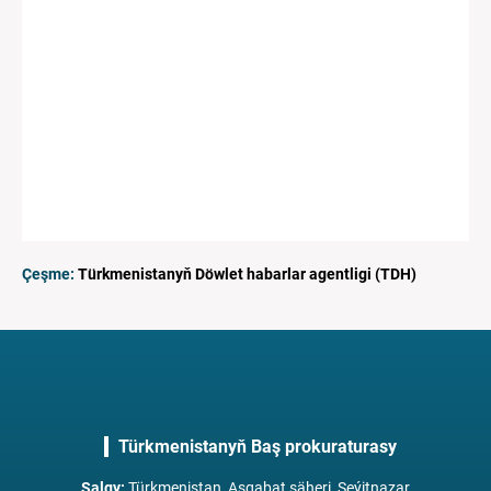
Çeşme:
Türkmenistanyň Döwlet habarlar agentligi (TDH)
Türkmenistanyň Baş prokuraturasy
Salgy
:
Türkmenistan, Aşgabat şäheri, Seýitnazar