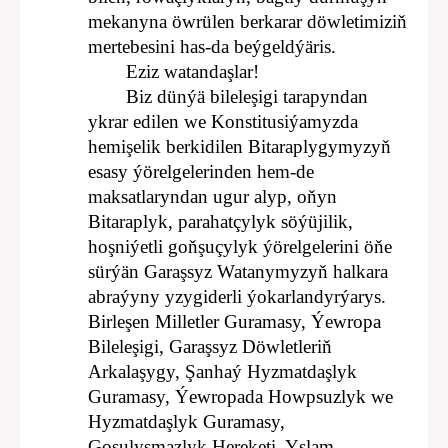
mekanyna öwrülen berkarar döwletimiziň
mertebesini has-da beýgeldýäris.
Eziz watandaşlar!
Biz dünýä bileleşigi tarapyndan
ykrar edilen we Konstitusiýamyzda
hemişelik berkidilen Bitaraplygymyzyň
esasy ýörelgelerinden hem-de
maksatlaryndan ugur alyp, oňyn
Bitaraplyk, parahatçylyk söýüjilik,
hoşniýetli goňşuçylyk ýörelgelerini öňe
sürýän Garaşsyz Watanymyzyň halkara
abraýyny yzygiderli ýokarlandyrýarys.
Birleşen Milletler Guramasy, Ýewropa
Bileleşigi, Garaşsyz Döwletleriň
Arkalaşygy, Şanhaý Hyzmatdaşlyk
Guramasy, Ýewropada Howpsuzlyk we
Hyzmatdaşlyk Guramasy,
Goşulyşmazlyk Hereketi, Yslam