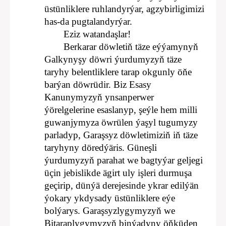
üstünliklere ruhlandyrýar, agzybirligimizi
has-da pugtalandyrýar.
Eziz watandaşlar!
Berkarar döwletiň täze eýýamynyň
Galkynyşy döwri ýurdumyzyň täze
taryhy belentliklere tarap okgunly öňe
barýan döwrüdir. Biz Esasy
Kanunymyzyň ynsanperwer
ýörelgelerine esaslanyp, şeýle hem milli
guwanjymyza öwrülen ýaşyl tugumyzy
parladyp, Garaşsyz döwletimiziň iň täze
taryhyny döredýäris. Güneşli
ýurdumyzyň parahat we bagtyýar geljegi
üçin jebislikde ägirt uly işleri durmuşa
geçirip, dünýä derejesinde ykrar edilýän
ýokary ykdysady üstünliklere eýe
bolýarys. Garaşsyzlygymyzyň we
Bitaraplygymyzyň binýadyny öňküden