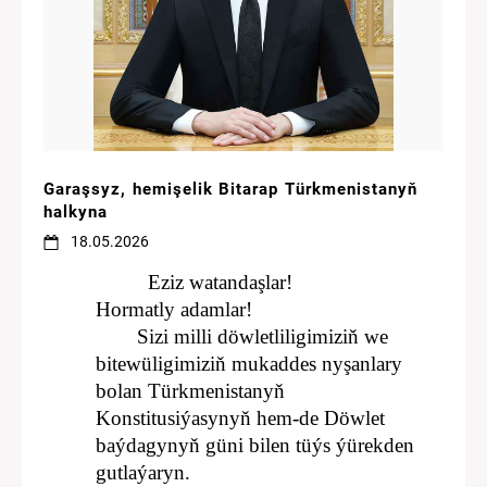
Garaşsyz, hemişelik Bitarap Türkmenistanyň
halkyna
18.05.2026
Eziz watandaşlar!
Hormatly adamlar!
Sizi milli döwletliligimiziň we
bitewüligimiziň mukaddes nyşanlary
bolan Türkmenistanyň
Konstitusiýasynyň hem-de Döwlet
baýdagynyň güni bilen tüýs ýürekden
gutlaýaryn.