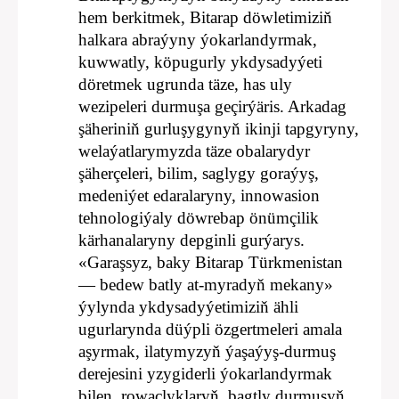
hem berkitmek, Bitarap döwletimiziň
halkara abraýyny ýokarlandyrmak,
kuwwatly, köpugurly ykdysadyýeti
döretmek ugrunda täze, has uly
wezipeleri durmuşa geçirýäris. Arkadag
şäheriniň gurluşygynyň ikinji tapgyryny,
welaýatlarymyzda täze obalarydyr
şäherçeleri, bilim, saglygy goraýyş,
medeniýet edaralaryny, innowasion
tehnologiýaly döwrebap önümçilik
kärhanalaryny depginli gurýarys.
«Garaşsyz, baky Bitarap Türkmenistan
— bedew batly at-myradyň mekany»
ýylynda ykdysadyýetimiziň ähli
ugurlarynda düýpli özgertmeleri amala
aşyrmak, ilatymyzyň ýaşaýyş-durmuş
derejesini yzygiderli ýokarlandyrmak
bilen, rowaçlyklaryň, bagtly durmuşyň