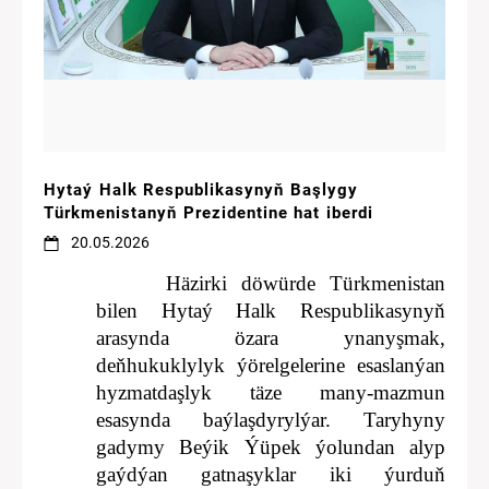
Hytaý Halk Respublikasynyň Başlygy
Türkmenistanyň Prezidentine hat iberdi
20.05.2026
Häzirki döwürde Türkmenistan
bilen Hytaý Halk Respublikasynyň
arasynda özara ynanyşmak,
deňhukuklylyk ýörelgelerine esaslanýan
hyzmatdaşlyk täze many-mazmun
esasynda baýlaşdyrylýar. Taryhyny
gadymy Beýik Ýüpek ýolundan alyp
gaýdýan gatnaşyklar iki ýurduň