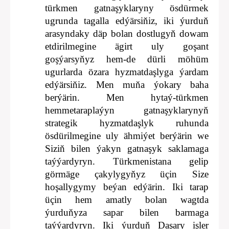
türkmen gatnaşyklaryny ösdürmek
ugrunda tagalla edýärsiňiz, iki ýurduň
arasyndaky däp bolan dostlugyň dowam
etdirilmegine ägirt uly goşant
goşýarsyňyz hem-de dürli möhüm
ugurlarda özara hyzmatdaşlyga ýardam
edýärsiňiz. Men muňa ýokary baha
berýärin. Men hytaý-türkmen
hemmetaraplaýyn gatnaşyklarynyň
strategik hyzmatdaşlyk ruhunda
ösdürilmegine uly ähmiýet berýärin we
Siziň bilen ýakyn gatnaşyk saklamaga
taýýardyryn. Türkmenistana gelip
görmäge çakylygyňyz üçin Size
hoşallygymy beýan edýärin. Iki tarap
üçin hem amatly bolan wagtda
ýurduňyza sapar bilen barmaga
taýýardyryn. Iki ýurduň Daşary işler