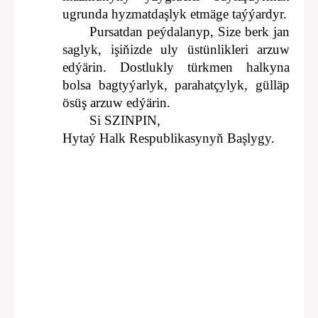
ugrunda hyzmatdaşlyk etmäge taýýardyr.
Pursatdan peýdalanyp, Size berk jan
saglyk, işiňizde uly üstünlikleri arzuw
edýärin. Dostlukly türkmen halkyna
bolsa bagtyýarlyk, parahatçylyk, gülläp
ösüş arzuw edýärin.
Si SZINPIN,
Hytaý Halk Respublikasynyň Başlygy.