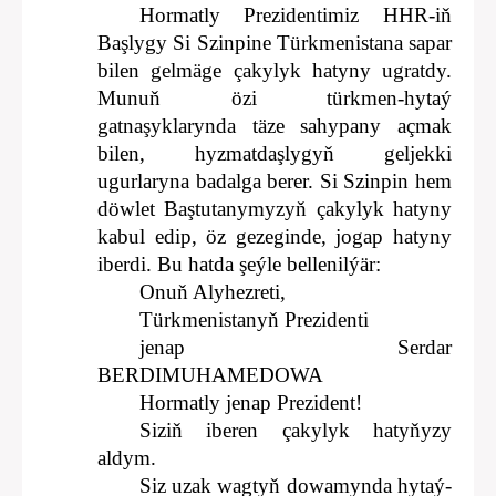
Hormatly Prezidentimiz HHR-iň
Başlygy Si Szinpine Türkmenistana sapar
bilen gelmäge çakylyk hatyny ugratdy.
Munuň özi türkmen-hytaý
gatnaşyklarynda täze sahypany açmak
bilen, hyzmatdaşlygyň geljekki
ugurlaryna badalga berer. Si Szinpin hem
döwlet Baştutanymyzyň çakylyk hatyny
kabul edip, öz gezeginde, jogap hatyny
iberdi. Bu hatda şeýle bellenilýär:
Onuň Alyhezreti,
Türkmenistanyň Prezidenti
jenap Serdar
BERDIMUHAMEDOWA
Hormatly jenap Prezident!
Siziň iberen çakylyk hatyňyzy
aldym.
Siz uzak wagtyň dowamynda hytaý-