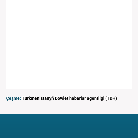
Çeşme:
Türkmenistanyň Döwlet habarlar agentligi (TDH)