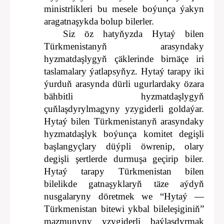
ministrlikleri bu mesele boýunça ýakyn
aragatnaşykda bolup bilerler.
Siz öz hatyňyzda Hytaý bilen
Türkmenistanyň arasyndaky
hyzmatdaşlygyň çäklerinde birnäçe iri
taslamalary ýatlapsyňyz. Hytaý tarapy iki
ýurduň arasynda dürli ugurlardaky özara
bähbitli hyzmatdaşlygyň
çuňlaşdyrylmagyny yzygiderli goldaýar.
Hytaý bilen Türkmenistanyň arasyndaky
hyzmatdaşlyk boýunça komitet degişli
başlangyçlary düýpli öwrenip, olary
degişli şertlerde durmuşa geçirip biler.
Hytaý tarapy Türkmenistan bilen
bilelikde gatnaşyklaryň täze aýdyň
nusgalaryny döretmek we “Hytaý —
Türkmenistan bitewi ykbal bileleşiginiň”
mazmunyny yzygiderli baýlaşdyrmak