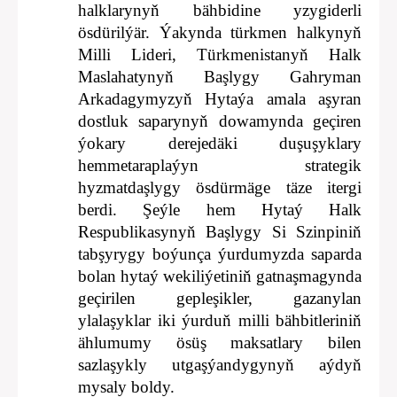
halklarynyň bähbidine yzygiderli
ösdürilýär. Ýakynda türkmen halkynyň
Milli Lideri, Türkmenistanyň Halk
Maslahatynyň Başlygy Gahryman
Arkadagymyzyň Hytaýa amala aşyran
dostluk saparynyň dowamynda geçiren
ýokary derejedäki duşuşyklary
hemmetaraplaýyn strategik
hyzmatdaşlygy ösdürmäge täze itergi
berdi. Şeýle hem Hytaý Halk
Respublikasynyň Başlygy Si Szinpiniň
tabşyrygy boýunça ýurdumyzda saparda
bolan hytaý wekiliýetiniň gatnaşmagynda
geçirilen gepleşikler, gazanylan
ylalaşyklar iki ýurduň milli bähbitleriniň
ählumumy ösüş maksatlary bilen
sazlaşykly utgaşýandygynyň aýdyň
mysaly boldy.