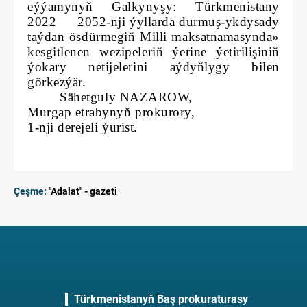
eýýamynyň Galkynyşy: Türkmenistany
2022 — 2052-nji ýyllarda durmuş-ykdysady
taýdan ösdürmegiň Milli maksatnamasynda»
kesgitlenen wezipeleriň ýerine ýetirilişiniň
ýokary netijelerini aýdyňlygy bilen
görkezýär.
Sähetguly NAZAROW,
Murgap etrabynyň prokurory,
1-nji derejeli ýurist.
Çeşme:
"Adalat" - gazeti
Türkmenistanyň Baş prokuraturasy