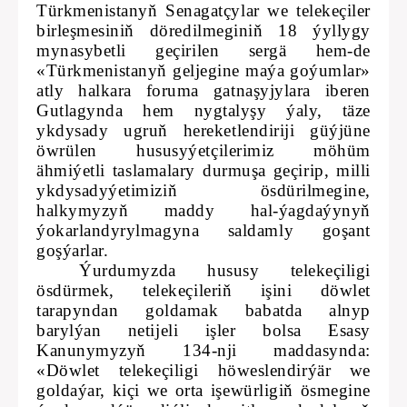
Türkmenistanyň Senagatçylar we telekeçiler
birleşmesiniň döredilmeginiň 18 ýyllygy
mynasybetli geçirilen sergä hem-de
«Türkmenistanyň geljegine maýa goýumlar»
atly halkara foruma gatnaşyjylara iberen
Gutlagynda hem nygtalyşy ýaly, täze
ykdysady ugruň hereketlendiriji güýjüne
öwrülen hususyýetçilerimiz möhüm
ähmiýetli taslamalary durmuşa geçirip, milli
ykdysadyýetimiziň ösdürilmegine,
halkymyzyň maddy hal-ýagdaýynyň
ýokarlandyrylmagyna saldamly goşant
goşýarlar.
Ýurdumyzda hususy telekeçiligi
ösdürmek, telekeçileriň işini döwlet
tarapyndan goldamak babatda alnyp
barylýan netijeli işler bolsa Esasy
Kanunymyzyň 134-nji maddasynda:
«Döwlet telekeçiligi höweslendirýär we
goldaýar, kiçi we orta işewürligiň ösmegine