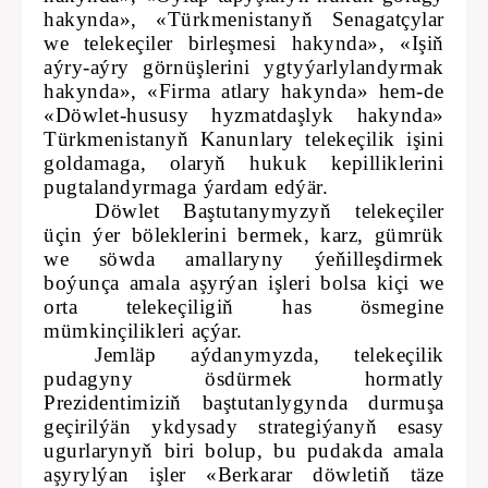
hakynda», «Türkmenistanyň Senagatçylar
we telekeçiler birleşmesi hakynda», «Işiň
aýry-aýry görnüşlerini ygtyýarlylandyrmak
hakynda», «Firma atlary hakynda» hem-de
«Döwlet-hususy hyzmatdaşlyk hakynda»
Türkmenistanyň Kanunlary telekeçilik işini
goldamaga, olaryň hukuk kepilliklerini
pugtalandyrmaga ýardam edýär.
Döwlet Baştutanymyzyň telekeçiler
üçin ýer böleklerini bermek, karz, gümrük
we söwda amallaryny ýeňilleşdirmek
boýunça amala aşyrýan işleri bolsa kiçi we
orta telekeçiligiň has ösmegine
mümkinçilikleri açýar.
Jemläp aýdanymyzda, telekeçilik
pudagyny ösdürmek hormatly
Prezidentimiziň baştutanlygynda durmuşa
geçirilýän ykdysady strategiýanyň esasy
ugurlarynyň biri bolup, bu pudakda amala
aşyrylýan işler «Berkarar döwletiň täze