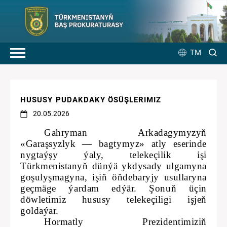
TM
HUSUSY PUDAKDAKY ÖSÜŞLERIMIZ
20.05.2026
Gahryman Arkadagymyzyň
«Garaşsyzlyk — bagtymyz» atly eserinde
nygtaýşy ýaly, telekeçilik işi
Türkmenistanyň dünýä ykdysady ulgamyna
goşulyşmagyna, işiň öňdebaryjy usullaryna
geçmäge ýardam edýär. Şonuň üçin
döwletimiz hususy telekeçiligi işjeň
goldaýar.
Hormatly Prezidentimiziň