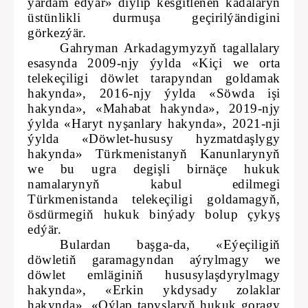
ýardam edýär» diýlip kesgitlenen kadalaryň
üstünlikli durmuşa geçirilýändigini
görkezýär.
Gahryman Arkadagymyzyň tagallalary
esasynda 2009-njy ýylda «Kiçi we orta
telekeçiligi döwlet tarapyndan goldamak
hakynda», 2016-njy ýylda «Söwda işi
hakynda», «Mahabat hakynda», 2019-njy
ýylda «Haryt nyşanlary hakynda», 2021-nji
ýylda «Döwlet-hususy hyzmatdaşlygy
hakynda» Türkmenistanyň Kanunlarynyň
we bu ugra degişli birnäçe hukuk
namalarynyň kabul edilmegi
Türkmenistanda telekeçiligi goldamagyň,
ösdürmegiň hukuk binýady bolup çykyş
edýär.
Bulardan başga-da, «Eýeçiligiň
döwletiň garamagyndan aýrylmagy we
döwlet emläginiň hususylaşdyrylmagy
hakynda», «Erkin ykdysady zolaklar
hakynda», «Oýlap tapyşlaryň hukuk goragy