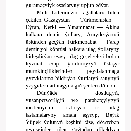
guramaçylyk esaslaryny üpjün edýär.
Milli Liderimiziň tagallalary bilen
çekilen Gazagystan — Türkmenistan —
Eýran, Kerki — Ymamnazar — Akina
halkara demir ýollary, Amyderýanyň
üstünden geçýän Türkmenabat — Farap
demir ýol köprüsi halkara ulag ýollaryny
birleşdirýän esasy ulag geçelgeleri bolup
hyzmat edip, ýurdumyzyň üstaşyr
mümkinçiliklerinden peýdalanmaga
gyzyklanma bildirýän ýurtlaryň sanynyň
yzygiderli artmagyna giň şertleri döretdi.
Dünýäde dostlugyň,
ynsanperwerligiň we parahatçylygyň
medeniýetini ösdürýän iri ulag
taslamalaryny amala aşyryp, Beýik
Ýüpek ýolunyň keşbini täze, döwrebap
öwüşginler bilen gaýtadan dikeldýän