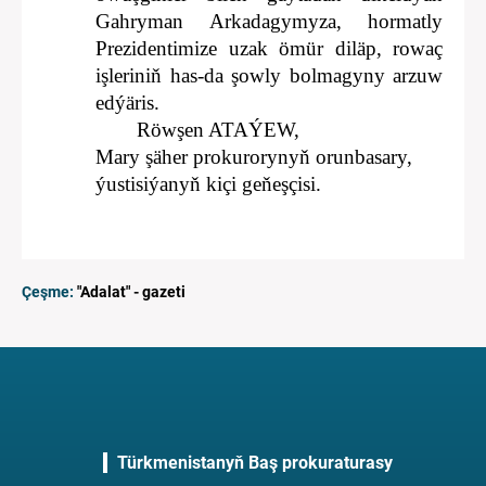
Gahryman Arkadagymyza, hormatly
Prezidentimize uzak ömür diläp, rowaç
işleriniň has-da şowly bolmagyny arzuw
edýäris.
Röwşen ATAÝEW,
Mary şäher prokurorynyň orunbasary,
ýustisiýanyň kiçi geňeşçisi.
Çeşme:
"Adalat" - gazeti
Türkmenistanyň Baş prokuraturasy