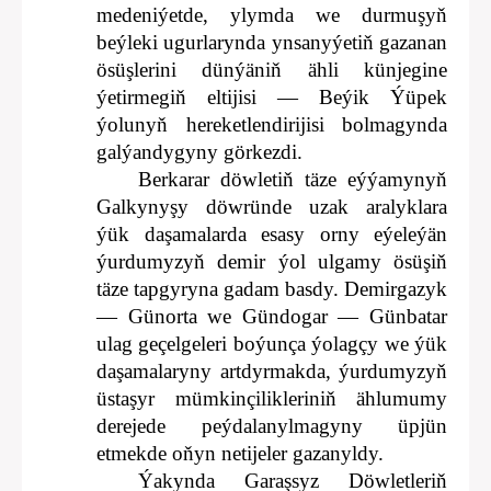
medeniýetde, ylymda we durmuşyň
beýleki ugurlarynda ynsanyýetiň gazanan
ösüşlerini dünýäniň ähli künjegine
ýetirmegiň eltijisi — Beýik Ýüpek
ýolunyň hereketlendirijisi bolmagynda
galýandygyny görkezdi.
Berkarar döwletiň täze eýýamynyň
Galkynyşy döwründe uzak aralyklara
ýük daşamalarda esasy orny eýeleýän
ýurdumyzyň demir ýol ulgamy ösüşiň
täze tapgyryna gadam basdy. Demirgazyk
— Günorta we Gündogar — Günbatar
ulag geçelgeleri boýunça ýolagçy we ýük
daşamalaryny artdyrmakda, ýurdumyzyň
üstaşyr mümkinçilikleriniň ählumumy
derejede peýdalanylmagyny üpjün
etmekde oňyn netijeler gazanyldy.
Ýakynda Garaşsyz Döwletleriň