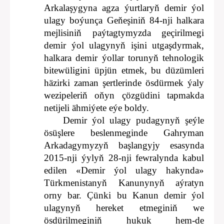
Arkalaşygyna agza ýurtlaryň demir ýol
ulagy boýunça Geňeşiniň 84-nji halkara
mejlisiniň paýtagtymyzda geçirilmegi
demir ýol ulagynyň işini utgaşdyrmak,
halkara demir ýollar torunyň tehnologik
bitewüligini üpjün etmek, bu düzümleri
häzirki zaman şertlerinde ösdürmek ýaly
wezipeleriň oňyn çözgüdini tapmakda
netijeli ähmiýete eýe boldy.
Demir ýol ulagy pudagynyň şeýle
ösüşlere beslenmeginde Gahryman
Arkadagymyzyň başlangyjy esasynda
2015-nji ýylyň 28-nji fewralynda kabul
edilen «Demir ýol ulagy hakynda»
Türkmenistanyň Kanunynyň aýratyn
orny bar. Çünki bu Kanun demir ýol
ulagynyň hereket etmeginiň we
ösdürilmeginiň hukuk hem-de