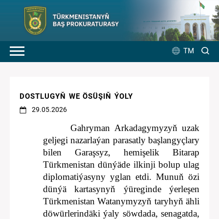
TM
DOSTLUGYŇ WE ÖSÜŞIŇ ÝOLY
29.05.2026
Gahryman Arkadagymyzyň uzak
geljegi nazarlaýan parasatly başlangyçlary
bilen Garaşsyz, hemişelik Bitarap
Türkmenistan dünýäde ilkinji bolup ulag
diplomatiýasyny yglan etdi. Munuň özi
dünýä kartasynyň ýüreginde ýerleşen
Türkmenistan Watanymyzyň taryhyň ähli
döwürlerindäki ýaly söwdada, senagatda,