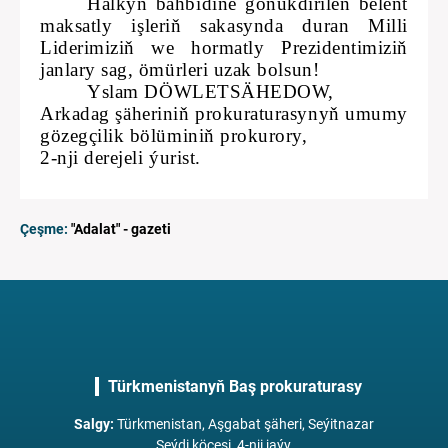
Halkyň bähbidine gönükdirilen belent
maksatly işleriň sakasynda duran Milli
Liderimiziň we hormatly Prezidentimiziň
janlary sag, ömürleri uzak bolsun!
Yslam DÖWLETSÄHEDOW,
Arkadag şäheriniň prokuraturasynyň umumy
gözegçilik bölüminiň prokurory,
2-nji derejeli ýurist.
Çeşme:
"Adalat" - gazeti
Türkmenistanyň Baş prokuraturasy
Salgy
:
Türkmenistan, Aşgabat şäheri, Seýitnazar
Seýdi köçesi, 4-nji jaýy