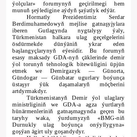
ýolçular» forumynyň geçirilmegi hem
munuň şeýledigine aýdyň şaýatlyk edýär.
Hormatly Prezidentimiz Serdar
Berdimuhamedowyň mejlise gatnaşyjylara
iberen Gutlagynda nygtalyşy ýaly,
Türkmenistan halkara ulag geçelgelerini
ösdürmekde dünýäniň ykrar eden
başlangyçlarynyň eýesidir. Bu forumyň
esasy maksady GDA-nyň çäklerinde demir
ýol torunyň tehnologik bitewüligini üpjün
etmek we Demirgazyk — Günorta,
Gündogar — Günbatar ugurlary boýunça
üstaşyr ýük daşamalaryň möçberini
artdyrmakdyr.
Türkmenistanyň Demir ýol ulaglary
ministrliginiň we GDA-a agza ýurtlaryň
hünärmenleriniň gatnaşmagynda geçen bu
taryhy waka, ýurdumyzyň «BMG-niň
Durnukly ulag boýunça onýyllygyna»
goşýan ägirt uly goşandydyr.