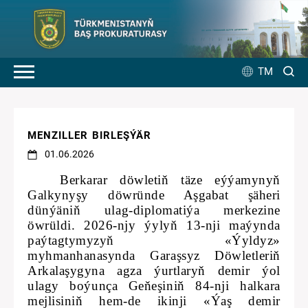
TM
MENZILLER BIRLEŞÝÄR
01.06.2026
Berkarar döwletiň täze eýýamynyň
Galkynyşy döwründe Aşgabat şäheri
dünýäniň ulag-diplomatiýa merkezine
öwrüldi. 2026-njy ýylyň 13-nji maýynda
paýtagtymyzyň «Ýyldyz»
myhmanhanasynda Garaşsyz Döwletleriň
Arkalaşygyna agza ýurtlaryň demir ýol
ulagy boýunça Geňeşiniň 84-nji halkara
mejlisiniň hem-de ikinji «Ýaş demir