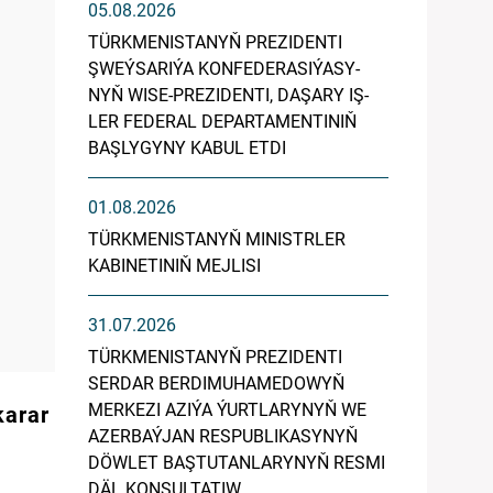
05.08.2026
TÜRK­ME­NIS­TA­NYŇ PREZIDENTI
ŞWEÝ­SA­RI­ÝA KON­FE­DE­RA­SI­ÝA­SY­
NYŇ WI­SE-PREZIDENTI, DA­ŞA­RY IŞ­
LER FE­DE­RAL DE­PAR­TA­MEN­TI­NIŇ
BAŞ­LY­GY­NY KA­BUL ET­DI
01.08.2026
TÜRKMENISTANYŇ MINISTRLER
KABINETINIŇ MEJLISI
31.07.2026
TÜRKMENISTANYŇ PREZIDENTI
SERDAR BERDIMUHAMEDOWYŇ
MERKEZI AZIÝA ÝURTLARYNYŇ WE
karar
AZERBAÝJAN RESPUBLIKASYNYŇ
DÖWLET BAŞTUTANLARYNYŇ RESMI
DÄL KONSULTATIW