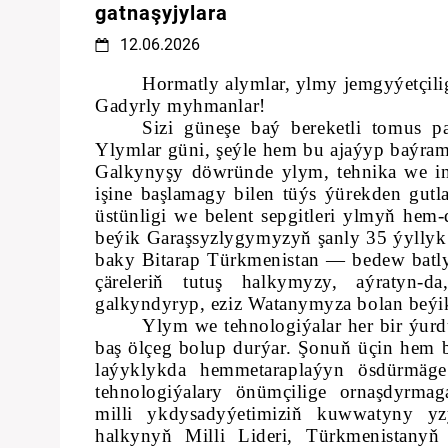
gatnaşyjylara
12.06.2026
Hormatly alymlar, ylmy jemgyýetçilig
Gadyrly myhmanlar!
Sizi güneşe baý bereketli tomus pa
Ylymlar güni, şeýle hem bu ajaýyp baýram
Galkynyşy döwründe ylym, tehnika we inn
işine başlamagy bilen tüýs ýürekden gutl
üstünligi we belent sepgitleri ylmyň hem-
beýik Garaşsyzlygymyzyň şanly 35 ýyllyk 
baky Bitarap Türkmenistan — bedew batl
çäreleriň tutuş halkymyzy, aýratyn-d
galkyndyryp, eziz Watanymyza bolan beýi
Ylym we tehnologiýalar her bir ýurd
baş ölçeg bolup durýar. Şonuň üçin hem 
laýyklykda hemmetaraplaýyn ösdürmäge
tehnologiýalary önümçilige ornaşdyrmaga
milli ykdysadyýetimiziň kuwwatyny yz
halkynyň Milli Lideri, Türkmenistan