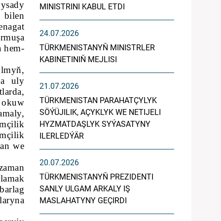
dysady
MINISTRINI KABUL ETDI
 bilen
enagat
24.07.2026
urmuşa
a hem-
TÜRKMENISTANYŇ MINISTRLER
KABINETINIŇ MEJLISI
lmyň,
ga uly
21.07.2026
larda,
TÜRKMENISTAN PARAHATÇYLYK
 okuw
SÖÝÜJILIK, AÇYKLYK WE NETIJELI
amaly,
mçilik
HYZMATDAŞLYK SYÝASATYNY
mçilik
ILERLEDÝÄR
dan we
20.07.2026
zaman
TÜRKMENISTANYŇ PREZIDENTI
rlamak
barlag
SANLY ULGAM ARKALY IŞ
laryna
MASLAHATYNY GEÇIRDI