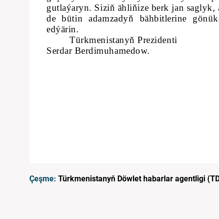
gutlaýaryn. Siziň ähliňize berk jan sagl
de bütin adamzadyň bähbitlerine gönükdi
edýärin.
Türkmenistanyň Prezidenti
Serdar Berdimuhamedow.
Çeşme:
Türkmenistanyň Döwlet habarlar agentligi (T