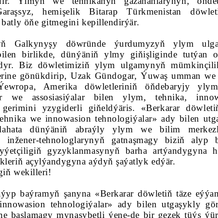
ir. Ylmyň we tehnikanyň gazananlarynyň, öňdeb
Garaşsyz, hemişelik Bitarap Türkmenistan döwlet
batly öňe gitmegini kepillendirýär.
ynyň Galkynyşy döwründe ýurdumyzyň ylym ulg
len birlikde, dünýäniň ylmy giňişliginde tutýan 
yr. Biz döwletimiziň ylym ulgamynyň mümkinçilik
lerine gönükdirip, Uzak Gündogar, Ýuwaş umman we
ewropa, Amerika döwletleriniň öňdebaryjy ylym
lar we assosiasiýalar bilen ylym, tehnika, inno
erimini yzygiderli giňeldýäris. «Berkarar döwleti
nika we innowasion tehnologiýalar» ady bilen utg
lahata dünýäniň abraýly ylym we bilim merkezl
, inžener-tehnologlarynyň gatnaşmagy biziň alyp 
gyýetçiligiň gyzyklanmasynyň barha artýandygyna 
kleriň açylýandygyna aýdyň şaýatlyk edýär.
iň wekilleri!
jaýyp baýramyň şanyna «Berkarar döwletiň täze eýý
nnowasion tehnologiýalar» ady bilen utgaşykly gö
ine başlamagy mynasybetli ýene-de bir gezek tüýs ýü