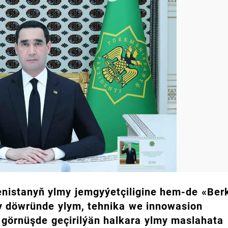
enistanyň ylmy jemgyýetçiligine hem-de «Ber
y döwründe ylym, tehnika we innowasion
y görnüşde geçirilýän halkara ylmy maslahata