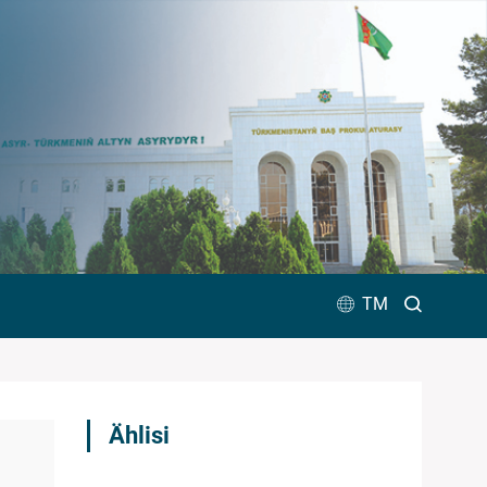
TM
Ählisi