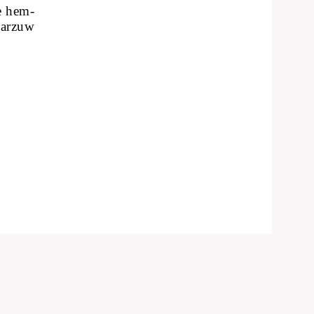
e hem-
 arzuw