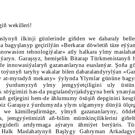
iň wekilleri!
slynyň ilkinji günlerinde giňden we dabaraly belle
a bagyşlanyp geçirilýän «Berkarar döwletiň täze eýý
owasion tehnologiýalar» atly halkara ylmy maslaha
aýaryn. Garaşsyz, hemişelik Bitarap Türkmenistanyň h
de innowasiýalaryň gazananlaryna esaslanýar. Şoňa gö
toýunyň taryhy wakalar bilen dabaralandyrylýan «Gar
y at-myradyň mekany» ýylynda Ylymlar gününe bagy
a, ýurdumyzyň ylmy jemgyýetçiligini uly üstünl
k söýgimizi has-da pugtalandyrjakdygyna berk ynanýa
uň geljegini hem-de ählumumy ösüşiň depginini kesgi
biz Garaşsyz ýurdumyzda ylym ulgamyny dünýä ölçeg
 we kämilleşdirmäge, ylmyň gazananlaryny, öňde
, jemgyýetimiziň aň-bilim mümkinçiliklerini giňel
ygiderli artdyrmaga aýratyn ähmiýet berýäris. T
yň Halk Maslahatynyň Başlygy Gahryman Arkadag