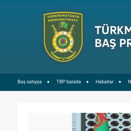
Baş sahypa
TBP barada
Habarlar
N