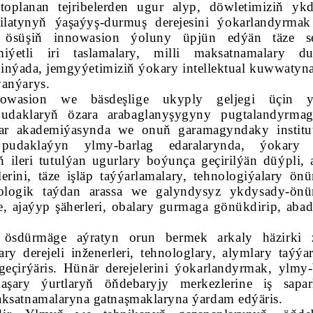
 toplanan tejribelerden ugur alyp, döwletimiziň yk
atynyň ýaşaýyş-durmuş derejesini ýokarlandyrmak
, ösüşiň innowasion ýoluny üpjün edýän täze s
iýetli iri taslamalary, milli maksatnamalary d
 binýada, jemgyýetimiziň ýokary intellektual kuwwatyn
ýanýarys.
nowasion we bäsdeşlige ukyply geljegi üçin y
pudaklaryň özara arabaglanyşygyny pugtalandyrma
ar akademiýasynda we onuň garamagyndaky institut
 pudaklaýyn ylmy-barlag edaralarynda, ýokary
ileri tutulýan ugurlary boýunça geçirilýän düýpli, 
erini, täze işläp taýýarlamalary, tehnologiýalary önü
ologik taýdan arassa we galyndysyz ykdysady-önü
, ajaýyp şäherleri, obalary gurmaga gönükdirip, aba
sdürmäge aýratyn orun bermek arkaly häzirki 
ry derejeli inženerleri, tehnologlary, alymlary taýýa
eçirýäris. Hünär derejelerini ýokarlandyrmak, ylmy-
aşary ýurtlaryň öňdebaryjy merkezlerine iş sapar
aksatnamalaryna gatnaşmaklaryna ýardam edýäris.