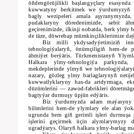
öňdengörüjilikli başlangyçlary esasynda
kuwwatyny berkitmek we ýurdumyzyň il
bagly wezipeleri amala aşyranymyzda
pudaklaryny döredenimizde, sebit ähm
geçirenimizde, ilkinji nobatda, berk ylmy
de täze, döwrebap mümkinçiliklerimize da
Biz milli ykdysadyýetimiziň in
tehnologiýalaryň, önümçiligiň hem-de 
ähmiýet berýäris. Türkmenistanyň Ylyml
Halkara ylmy-tehnologiýa parkynda,
mekdeplerinde ylmyň we tehnologiýalaryň 
nazary, gözleg ylmy barlaglarynyň netijel
kuwwatlyklaryny has-da artdyrmaga, ek
düzümlerini — zawod-fabrikleri döretmäge
bagtyýar durmuşy üpjün edýäris.
Biz ýurdumyzda adam maýasyny ö
bilimlerini hem-de ylymlary ele alan ýoka
ugrunda hem giň gerimli işleri durmuşa g
işlerini geçirmek üçin alymlarymyzy d
ugradýarys. Olaryň halkara ylmy-barlag m