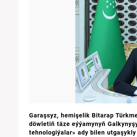
Garaşsyz, hemişelik Bitarap Türkm
döwletiň täze eýýamynyň Galkynyş
tehnologiýalar» ady bilen utgaşykl