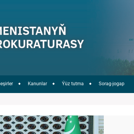
eşirler
Kanunlar
Ýüz tutma
Sorag-jogap