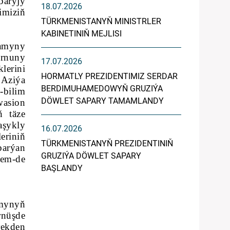
aryjy
18.07.2026
imiziň
TÜRKMENISTANYŇ MINISTRLER
KABINETINIŇ MEJLISI
amyny
ornuny
17.07.2026
lerini
HORMATLY PREZIDENTIMIZ SERDAR
 Aziýa
BERDIMUHAMEDOWYŇ GRUZIÝA
-bilim
DÖWLET SAPARY TAMAMLANDY
wasion
ň täze
aşykly
16.07.2026
eriniň
TÜRKMENISTANYŇ PREZIDENTINIŇ
barýan
GRUZIÝA DÖWLET SAPARY
hem-de
BAŞLANDY
amynyň
rnüşde
rekden