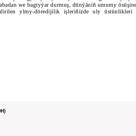
yk, abadan we bagtyýar durmuş, dünýäniň umumy ösüşin
rilen ylmy-döredijilik işleriňizde uly üstünlikleri
DH)