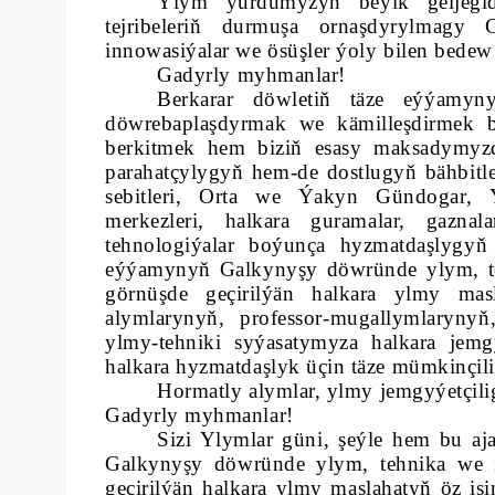
Ylym ýurdumyzyň beýik geljegid
tejribeleriň durmuşa ornaşdyrylmagy 
innowasiýalar we ösüşler ýoly bilen bedew 
Gadyrly myhmanlar!
Berkarar döwletiň täze eýýam
döwrebaplaşdyrmak we kämilleşdirmek bi
berkitmek hem biziň esasy maksadymyzd
parahatçylygyň hem-de dostlugyň bähbit
sebitleri, Orta we Ýakyn Gündogar, Ý
merkezleri, halkara guramalar, gazna
tehnologiýalar boýunça hyzmatdaşlygyň g
eýýamynyň Galkynyşy döwründe ylym, teh
görnüşde geçirilýän halkara ylmy mas
alymlarynyň, professor-mugallymlarynyň
ylmy-tehniki syýasatymyza halkara jem
halkara hyzmatdaşlyk üçin täze mümkinçili
Hormatly alymlar, ylmy jemgyýetçilig
Gadyrly myhmanlar!
Sizi Ylymlar güni, şeýle hem bu a
Galkynyşy döwründe ylym, tehnika we i
geçirilýän halkara ylmy maslahatyň öz iş