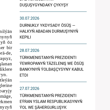
DUŞUŞYGYNDAKY ÇYKYŞY
30.07.2026
DURNUKLY YKDYSADY ÖSÜŞ —
nilýän
HALKYŇ ABADAN DURMUŞYNYŇ
amynyň
KEPILI
tyň öz
er bir
28.07.2026
rä-de,
TÜRKMENISTANYŇ PREZIDENTI
aşsyz,
şlanan
ÝEWROPANYŇ TÄZELENIŞ WE ÖSÜŞ
iklere
BANKYNYŇ ÝOLBAŞÇYSYNY KABUL
ryn.
ETDI
tleýän
lerine
27.07.2026
baryjy
TÜRKMENISTANYŇ PREZIDENTI
tmäge,
ürkmen
EÝRAN YSLAM RESPUBLIKASYNYŇ
ymyzyň
ÝOL WE ŞÄHERGURLUŞYK