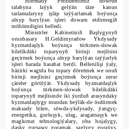
Hormatly Prezidentimiz döwrüň
talabyna laýyk gelýän täze kanun
taslamalaryny işläp taýýarlamak boýunça
alnyp barylýan işleri dowam etdirmegiň
möhümdigini belledi.
Ministrler Kabinetiniň Başlygynyň
orunbasary H.Geldimyradow Ykdysady
hyzmatdaşlyk boýunça türkmen-slowak
bilelikdäki toparynyň birinji mejlisini
geçirmek boýunça alnyp barylýan taýýarlyk
işleri barada hasabat berdi. Bellenilişi ýaly,
häzirki wagtda bu topary döretmek we onuň
birinji mejlisini geçirmek boýunça zerur
çäreler görülýär. Ykdysady hyzmatdaşlyk
boýunça türkmen-slowak bilelikdäki
toparynyň mejlisinde iki ýurduň arasyndaky
hyzmatdaşlygy mundan beýläk-de ösdürmek
maksady bilen, söwda-ykdysady, ýangyç-
energetika, gurluşyk, ulag, aragatnaşyk we
maglumat tehnologiýalary, oba hojalygy,
daşky gurşawy goramak, saglygy goraýyş,