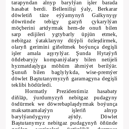
tarapyndan alnyp barylýan işler barada
hasabat berdi. Bellenilişi ýaly, Berkarar
döwletiň täze eýýamynyň Galkynyşy
döwründe tebigy gazyň çykarylýan
möçberini artdyrmak hem-de onuň bilen
sarp edijileri ygtybarly üpjün etmek,
nebitgaz ýataklaryny düýpli özleşdirmek,
olaryň gerimini giňeltmek boýunça degişli
işler amala aşyrylýar. Şunda Hytaýyň
öňdebaryjy kompaniýalary bilen netijeli
hyzmatdaşlyga möhüm ähmiýet berilýär.
Şunuň bilen baglylykda, wise-premýer
döwlet Baştutanymyzyň garamagyna degişli
teklibi hödürledi.
Hormatly Prezidentimiz hasabaty
diňläp, ýurdumyzyň nebitgaz pudagyny
ösdürmek we döwrebaplaşdyrmak boýunça
maksatnamalaýyn işleriň alnyp
barylýandygyny aýtdy. Döwlet
Baştutanymyz nebitgaz pudagynyň öňünde