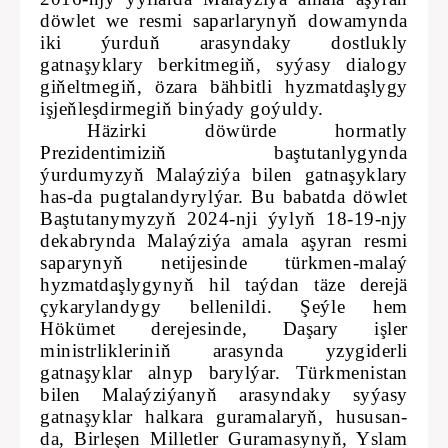
döwlet we resmi saparlarynyň dowamynda
iki ýurduň arasyndaky dostlukly
gatnaşyklary berkitmegiň, syýasy dialogy
giňeltmegiň, özara bähbitli hyzmatdaşlygy
işjeňleşdirmegiň binýady goýuldy.
Häzirki döwürde hormatly
Prezidentimiziň baştutanlygynda
ýurdumyzyň Malaýziýa bilen gatnaşyklary
has-da pugtalandyrylýar. Bu babatda döwlet
Baştutanymyzyň 2024-nji ýylyň 18-19-njy
dekabrynda Malaýziýa amala aşyran resmi
saparynyň netijesinde türkmen-malaý
hyzmatdaşlygynyň hil taýdan täze derejä
çykarylandygy bellenildi. Şeýle hem
Hökümet derejesinde, Daşary işler
ministrlikleriniň arasynda yzygiderli
gatnaşyklar alnyp barylýar. Türkmenistan
bilen Malaýziýanyň arasyndaky syýasy
gatnaşyklar halkara guramalaryň, hususan-
da, Birleşen Milletler Guramasynyň, Yslam