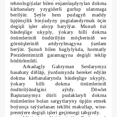
tehnologiýalar bilen enjamlaşdyrylan dokma
kärhanalary yzygiderli gurlup ulanmaga
berilýär. Şeýle hem pudagyň maddy
üpjünçilik binýadyny pugtalandyrmak üçin
degişli işler alnyp barylýar. Munuň özi
bäsdeşlige ukyply, ýokary hilli dokma
önümleriniň öndürilýän möçberiniň we
görnüşleriniň artdyrylmagyna ýardam
berýär. Şunuň bilen baglylykda, hormatly
Prezidentimiziň garamagyna degişli teklip
hödürlenildi.
Arkadagly Gahryman Serdarymyz
hasabaty diňläp, ýurdumyzda hereket edýän
dokma kärhanalarynda bäsdeşlige ukyply,
ýokary hilli dokma önümleriniň
öndürilýändigini aýtdy. Döwlet
Baştutanymyz dürli pudaklaryň dokma
önümlerine bolan sargytlaryny üpjün etmek
boýunça taýýarlanan teklibi makullap, wise-
premýere degişli işleri geçirmegi tabşyrdy.