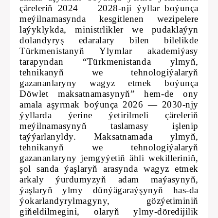
çäreleriň 2024 — 2028-nji ýyllar boýunça
meýilnamasynda kesgitlenen wezipelere
laýyklykda, ministrlikler we pudaklaýyn
dolandyryş edaralary bilen bilelikde
Türkmenistanyň Ylymlar akademiýasy
tarapyndan “Türkmenistanda ylmyň,
tehnikanyň we tehnologiýalaryň
gazananlaryny wagyz etmek boýunça
Döwlet maksatnamasynyň” hem-de ony
amala aşyrmak boýunça 2026 — 2030-njy
ýyllarda ýerine ýetirilmeli çäreleriň
meýilnamasynyň taslamasy işlenip
taýýarlanyldy. Maksatnamada ylmyň,
tehnikanyň we tehnologiýalaryň
gazananlaryny jemgyýetiň ähli wekilleriniň,
şol sanda ýaşlaryň arasynda wagyz etmek
arkaly ýurdumyzyň adam maýasynyň,
ýaşlaryň ylmy dünýägaraýşynyň has-da
ýokarlandyrylmagyny, gözýetiminiň
giňeldilmegini, olaryň ylmy-döredijilik