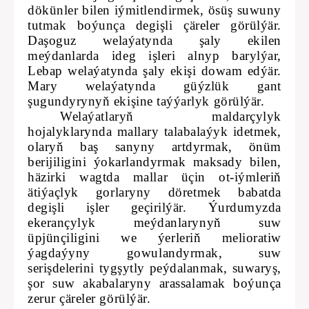
dökünler bilen iýmitlendirmek, ösüş suwuny
tutmak boýunça degişli çäreler görülýär.
Daşoguz welaýatynda şaly ekilen
meýdanlarda ideg işleri alnyp barylýar,
Lebap welaýatynda şaly ekişi dowam edýär.
Mary welaýatynda güýzlük gant
şugundyrynyň ekişine taýýarlyk görülýär.
Welaýatlaryň maldarçylyk
hojalyklarynda mallary talabalaýyk idetmek,
olaryň baş sanyny artdyrmak, önüm
berijiligini ýokarlandyrmak maksady bilen,
häzirki wagtda mallar üçin ot-iýmleriň
ätiýaçlyk gorlaryny döretmek babatda
degişli işler geçirilýär. Ýurdumyzda
ekerançylyk meýdanlarynyň suw
üpjünçiligini we ýerleriň melioratiw
ýagdaýyny gowulandyrmak, suw
serişdelerini tygşytly peýdalanmak, suwaryş,
şor suw akabalaryny arassalamak boýunça
zerur çäreler görülýär.