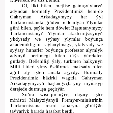
R.Meredowa söz berildi.
Ol, ilki bilen, mejlise gatnaşyjylaryň
adyndan hormatly Prezidentimizi hem-de
Gahryman Arkadagymyzy her ýyl
Türkmenistanda giňden bellenilýän Ylymlar
güni bilen, şeýle hem döwlet Baştutanymyzy
Türkmenistanyň Ylymlar akademiýasynyň
ykdysady we syýasy ylymlar boýunça
akademikligine saýlanylmagy, ykdysady we
syýasy hünärler boýunça professor alymlyk
adynyň berilmegi bilen tüýs ýürekden
gutlady. Bellenilişi ýaly, türkmen halkynyň
Milli Lideri ylmy ösdürmek maksady bilen
ägirt uly işleri amala aşyrdy. Hormatly
Prezidentimiz häzirki wagtda Gahryman
Arkadagymyzyň başlangyçlaryny mynasyp
derejede durmuşa geçirýär.
Soňra wise-premýer, daşary işler
ministri Malaýziýanyň Premýer-ministriniň
Türkmenistana resmi saparyna görülýän
taýýarlyk barada hasabat berdi.