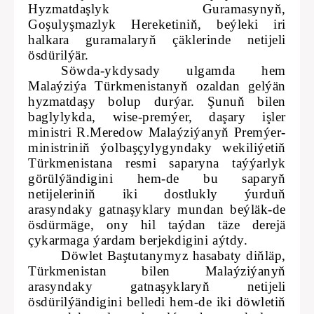
Hyzmatdaşlyk Guramasynyň,
Goşulyşmazlyk Hereketiniň, beýleki iri
halkara guramalaryň çäklerinde netijeli
ösdürilýär.
Söwda-ykdysady ulgamda hem
Malaýziýa Türkmenistanyň ozaldan gelýän
hyzmatdaşy bolup durýar. Şunuň bilen
baglylykda, wise-premýer, daşary işler
ministri R.Meredow Malaýziýanyň Premýer-
ministriniň ýolbaşçylygyndaky wekiliýetiň
Türkmenistana resmi saparyna taýýarlyk
görülýändigini hem-de bu saparyň
netijeleriniň iki dostlukly ýurduň
arasyndaky gatnaşyklary mundan beýläk-de
ösdürmäge, ony hil taýdan täze derejä
çykarmaga ýardam berjekdigini aýtdy.
Döwlet Baştutanymyz hasabaty diňläp,
Türkmenistan bilen Malaýziýanyň
arasyndaky gatnaşyklaryň netijeli
ösdürilýändigini belledi hem-de iki döwletiň