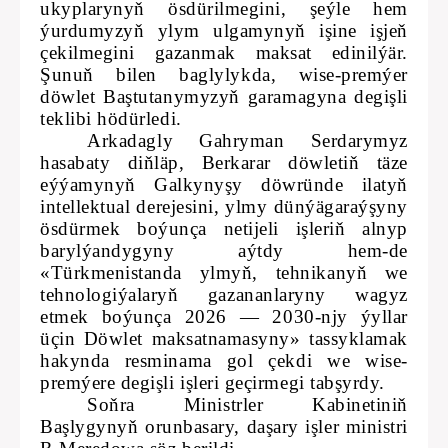
ukyplarynyň ösdürilmegini, şeýle hem
ýurdumyzyň ylym ulgamynyň işine işjeň
çekilmegini gazanmak maksat edinilýär.
Şunuň bilen baglylykda, wise-premýer
döwlet Baştutanymyzyň garamagyna degişli
teklibi hödürledi.
Arkadagly Gahryman Serdarymyz
hasabaty diňläp, Berkarar döwletiň täze
eýýamynyň Galkynyşy döwründe ilatyň
intellektual derejesini, ylmy dünýägaraýşyny
ösdürmek boýunça netijeli işleriň alnyp
barylýandygyny aýtdy hem-de
«Türkmenistanda ylmyň, tehnikanyň we
tehnologiýalaryň gazananlaryny wagyz
etmek boýunça 2026 — 2030-njy ýyllar
üçin Döwlet maksatnamasyny» tassyklamak
hakynda resminama gol çekdi we wise-
premýere degişli işleri geçirmegi tabşyrdy.
Soňra Ministrler Kabinetiniň
Başlygynyň orunbasary, daşary işler ministri