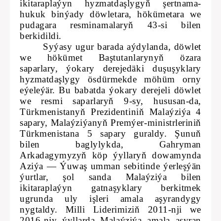
ikitaraplaýyn hyzmatdaşlygyň şertnama-
hukuk binýady döwletara, hökümetara we
pudagara resminamalaryň 43-si bilen
berkidildi.
Syýasy ugur barada aýdylanda, döwlet
we hökümet Baştutanlarynyň özara
saparlary, ýokary derejedäki duşuşyklary
hyzmatdaşlygy ösdürmekde möhüm orny
eýeleýär. Bu babatda ýokary derejeli döwlet
we resmi saparlaryň 9-sy, hususan-da,
Türkmenistanyň Prezidentiniň Malaýziýa 4
sapary, Malaýziýanyň Premýer-ministrleriniň
Türkmenistana 5 sapary guraldy. Şunuň
bilen baglylykda, Gahryman
Arkadagymyzyň köp ýyllaryň dowamynda
Aziýa — Ýuwaş umman sebitinde ýerleşýän
ýurtlar, şol sanda Malaýziýa bilen
ikitaraplaýyn gatnaşyklary berkitmek
ugrunda uly işleri amala aşyrandygy
nygtaldy. Milli Liderimiziň 2011-nji we
2016-njy ýyllarda Malaýziýa amala aşyran