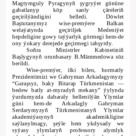
Magtymguly Pyragynyň şygryýet gününe
gabatlanyp köp sanly çäreleriň
geçirilýändigini belledi. Döwlet
Baştutanymyz wise-premýere Balkan
welaýatynda geçiriljek Medeniýet
hepdeligine gowy taýýarlyk görmegi hem-de
ony ýokary derejede geçirmegi tabşyrdy.
Soňra Ministrler Kabinetiniň
Başlygynyň orunbasary B.Mämmedowa söz
berildi.
Wise-premýer, ilki bilen, hormatly
Prezidentimizi we Gahryman Arkadagymyzy
“Garaşsyz, baky Bitarap Türkmenistan —
bedew batly at-myradyň mekany” ýylynda
ýurdumyzda dabaraly bellenilýän Ylymlar
güni hem-de Arkadagly Gahryman
Serdarymyzyň Türkmenistanyň Ylymlar
akademiýasynyň akademikligine
saýlanylmagy, şeýle hem ykdysady we
syýasy ylymlaryň professory alymlyk