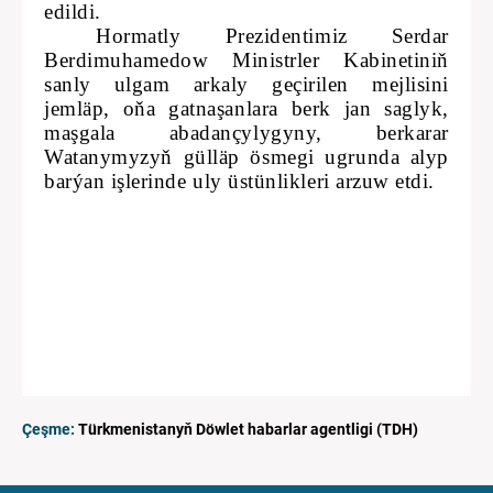
edildi.
Hormatly Prezidentimiz Serdar
Berdimuhamedow Ministrler Kabinetiniň
sanly ulgam arkaly geçirilen mejlisini
jemläp, oňa gatnaşanlara berk jan saglyk,
maşgala abadançylygyny, berkarar
Watanymyzyň gülläp ösmegi ugrunda alyp
barýan işlerinde uly üstünlikleri arzuw etdi.
Çeşme:
Türkmenistanyň Döwlet habarlar agentligi (TDH)