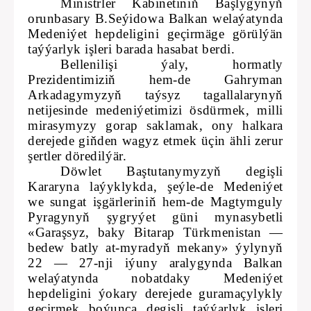
Ministrler Kabinetiniň Başlygynyň
orunbasary B.Seýidowa Balkan welaýatynda
Medeniýet hepdeligini geçirmäge görülýän
taýýarlyk işleri barada hasabat berdi.
Bellenilişi ýaly, hormatly
Prezidentimiziň hem-de Gahryman
Arkadagymyzyň taýsyz tagallalarynyň
netijesinde medeniýetimizi ösdürmek, milli
mirasymyzy gorap saklamak, ony halkara
derejede giňden wagyz etmek üçin ähli zerur
şertler döredilýär.
Döwlet Baştutanymyzyň degişli
Kararyna laýyklykda, şeýle-de Medeniýet
we sungat işgärleriniň hem-de Magtymguly
Pyragynyň şygryýet güni mynasybetli
«Garaşsyz, baky Bitarap Türkmenistan —
bedew batly at-myradyň mekany» ýylynyň
22 — 27-nji iýuny aralygynda Balkan
welaýatynda nobatdaky Medeniýet
hepdeligini ýokary derejede guramaçylykly
geçirmek boýunça degişli taýýarlyk işleri