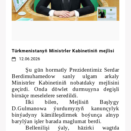
Türkmenistanyň Ministrler Kabinetiniň mejlisi
12.06.2026
Şu gün hormatly Prezidentimiz Serdar
Berdimuhamedow sanly ulgam arkaly
Ministrler Kabinetiniň nobatdaky mejlisini
geçirdi. Onda döwlet durmuşyna degişli
birnäçe meselelere seredildi.
Ilki bilen, Mejlisiň Başlygy
D.Gulmanowa ýurdumyzyň kanunçylyk
binýadyny kämilleşdirmek boýunça alnyp
barylýan işler barada maglumat berdi.
Bellenilişi ýaly, häzirki wagtda