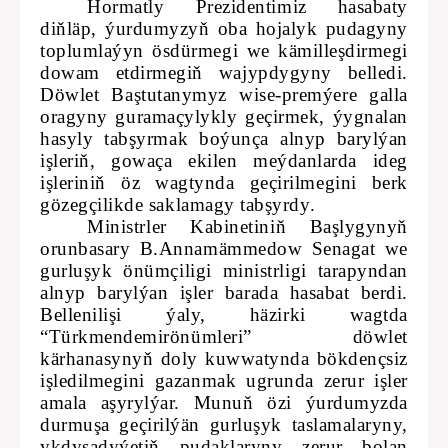
Hormatly Prezidentimiz hasabaty
diňläp, ýurdumyzyň oba hojalyk pudagyny
toplumlaýyn ösdürmegi we kämilleşdirmegi
dowam etdirmegiň wajypdygyny belledi.
Döwlet Baştutanymyz wise-premýere galla
oragyny guramaçylykly geçirmek, ýygnalan
hasyly tabşyrmak boýunça alnyp barylýan
işleriň, gowaça ekilen meýdanlarda ideg
işleriniň öz wagtynda geçirilmegini berk
gözegçilikde saklamagy tabşyrdy.
Ministrler Kabinetiniň Başlygynyň
orunbasary B.Annamämmedow Senagat we
gurluşyk önümçiligi ministrligi tarapyndan
alnyp barylýan işler barada hasabat berdi.
Bellenilişi ýaly, häzirki wagtda
“Türkmendemirönümleri” döwlet
kärhanasynyň doly kuwwatynda bökdençsiz
işledilmegini gazanmak ugrunda zerur işler
amala aşyrylýar. Munuň özi ýurdumyzda
durmuşa geçirilýän gurluşyk taslamalaryny,
ykdysadyýetiň pudaklaryny zerur bolan