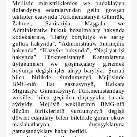
Mejlisde ministrliklerden we pudaklaýyn
dolandyryş edaralaryndan gelip gowşan
teklipler esasynda Türkmenistanyň Gümrük,
Zähmet, Sanitariýa, Maşgala we
Administratiw hukuk bozulmalary hakynda
kodekslerine, “Harby borçlulyk we harby
gulluk hakynda”, “Administratiw önümçilik
hakynda”, “Kazyýet hakynda”, “Neşirýat işi
hakynda” Türkmenistanyň Kanunlaryna
üýtgetmeleri we goşmaçalary girizmek
boýunça degişli işler alnyp barylýar. Şunuň
bilen birlikde, ýurdumyzyň Mejlisinde
BMG-niň Ilat gaznasynyň, Halkara
Migrasiýa Guramasynyň Türkmenistandaky
wekilleri bilen geçirilen duşuşyklar barada
aýdyldy. Mejlisiň wekilleriniň BMG-niň
düzüm birlikleriniň ýurdumyzyň degişli
döwlet edaralary bilen bilelikde guran okuw
maslahatlaryna, duşuşyklaryna
gatnaşandyklary habar berildi.