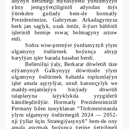
adynyň berilmegi mynasybetli ýurdumyzyň
ylmy jemgyýetçiliginiň adyndan tüýs
ýürekden gutlady hem-de hormatly
Prezidentimize, Gahryman Arkadagymyza
berk jan saglyk, uzak ömür, il-ýurt bähbitli
işleriniň hemişe rowaç bolmagyny arzuw
etdi.
Soňra wise-premýer ýurdumyzyň ylym
ulgamyny ösdürmek boýunça alnyp
barylýan işler barada hasabat berdi.
Bellenilişi ýaly, Berkarar döwletiň täze
eýýamynyň Galkynyşy döwründe ylym
ulgamyny ösdürmek babatda toplumlaýyn
işler amala aşyrylýar, onuň kanunçylyk we
maddy-enjamlaýyn binýady döwrüň
talaplaryna laýyklykda yzygiderli
kämilleşdirilýär. Hormatly Prezidentimiziň
Permany bilen tassyklanan “Türkmenistanda
ylym ulgamyny ösdürmegiň 2024 — 2052-
nji ýyllar üçin Strategiýasynyň” hem-de ony
amala aşyrmak boýunça ýerine ýetirilmeli