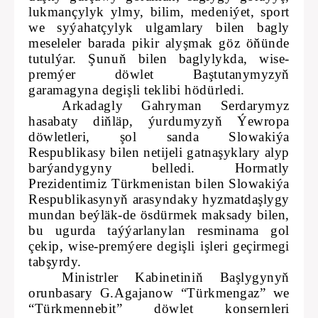
lukmançylyk ylmy, bilim, medeniýet, sport
we syýahatçylyk ulgamlary bilen bagly
meseleler barada pikir alyşmak göz öňünde
tutulýar. Şunuň bilen baglylykda, wise-
premýer döwlet Baştutanymyzyň
garamagyna degişli teklibi hödürledi.
Arkadagly Gahryman Serdarymyz
hasabaty diňläp, ýurdumyzyň Ýewropa
döwletleri, şol sanda Slowakiýa
Respublikasy bilen netijeli gatnaşyklary alyp
barýandygyny belledi. Hormatly
Prezidentimiz Türkmenistan bilen Slowakiýa
Respublikasynyň arasyndaky hyzmatdaşlygy
mundan beýläk-de ösdürmek maksady bilen,
bu ugurda taýýarlanylan resminama gol
çekip, wise-premýere degişli işleri geçirmegi
tabşyrdy.
Ministrler Kabinetiniň Başlygynyň
orunbasary G.Agajanow “Türkmengaz” we
“Türkmennebit” döwlet konsernleri