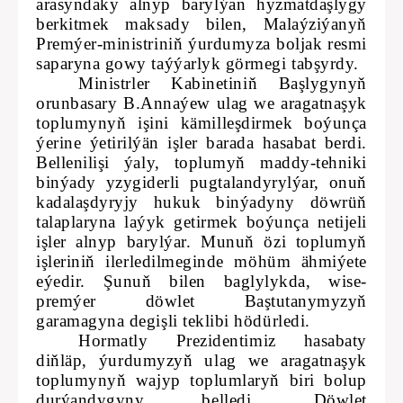
arasyndaky alnyp barylýan hyzmatdaşlygy
berkitmek maksady bilen, Malaýziýanyň
Premýer-ministriniň ýurdumyza boljak resmi
saparyna gowy taýýarlyk görmegi tabşyrdy.
Ministrler Kabinetiniň Başlygynyň
orunbasary B.Annaýew ulag we aragatnaşyk
toplumynyň işini kämilleşdirmek boýunça
ýerine ýetirilýän işler barada hasabat berdi.
Bellenilişi ýaly, toplumyň maddy-tehniki
binýady yzygiderli pugtalandyrylýar, onuň
kadalaşdyryjy hukuk binýadyny döwrüň
talaplaryna laýyk getirmek boýunça netijeli
işler alnyp barylýar. Munuň özi toplumyň
işleriniň ilerledilmeginde möhüm ähmiýete
eýedir. Şunuň bilen baglylykda, wise-
premýer döwlet Baştutanymyzyň
garamagyna degişli teklibi hödürledi.
Hormatly Prezidentimiz hasabaty
diňläp, ýurdumyzyň ulag we aragatnaşyk
toplumynyň wajyp toplumlaryň biri bolup
durýandygyny belledi. Döwlet