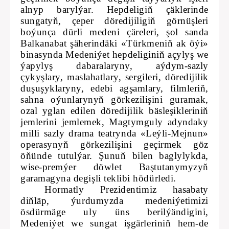
alnyp barylýar. Hepdeligiň çäklerinde
sungatyň, çeper döredijiligiň görnüşleri
boýunça dürli medeni çäreleri, şol sanda
Balkanabat şäherindäki «Türkmeniň ak öýi»
binasynda Medeniýet hepdeliginiň açylyş we
ýapylyş dabaralaryny, aýdym-sazly
çykyşlary, maslahatlary, sergileri, döredijilik
duşuşyklaryny, edebi agşamlary, filmleriň,
sahna oýunlarynyň görkezilişini guramak,
ozal yglan edilen döredijilik bäsleşikleriniň
jemlerini jemlemek, Magtymguly adyndaky
milli sazly drama teatrynda «Leýli-Mejnun»
operasynyň görkezilişini geçirmek göz
öňünde tutulýar. Şunuň bilen baglylykda,
wise-premýer döwlet Baştutanymyzyň
garamagyna degişli teklibi hödürledi.
Hormatly Prezidentimiz hasabaty
diňläp, ýurdumyzda medeniýetimizi
ösdürmäge uly üns berilýändigini,
Medeniýet we sungat işgärleriniň hem-de