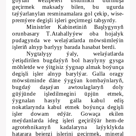
goýlan wezipeleri üstünlikli durmuşa
geçirmek maksady bilen, bu ugurda
taýýarlanylan resminamalara gol çekip, wise-
premýere degişli işleri geçirmegi tabşyrdy.
Ministrler Kabinetiniň Başlygynyň
orunbasary T.Atahallyýew oba hojalyk
pudagynda we welaýatlarda möwsümleýin
işleriň alnyp barlyşy barada hasabat berdi.
Nygtalyşy ýaly, welaýatlarda
ýetişdirilen bugdaýyň bol hasylyny gysga
möhletde we ýitgisiz ýygnap almak boýunça
degişli işler alnyp barylýar. Galla oragy
möwsüminde däne ýygýan kombaýnlaryň,
bugdaý daşaýan awtoulaglaryň doly
güýjünde işledilmegini üpjün etmek,
ýygnalan hasyly galla kabul ediş
nokatlarynda kabul etmek boýunça degişli
işler dowam edýär. Gowaça ekilen
meýdanlarda ideg işleri geçirilýär hem-de
agrotehnikanyň kadalaryna laýyklykda
hatarara bejergi işlerini geçirmek, mineral