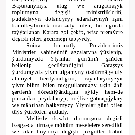
Baştutanymyz ulag we aragatnaşyk
toplumyna degişli ministrlikleriň,
pudaklaýyn dolandyryş edaralarynyň işini
kämilleşdirmek maksady bilen, bu ugurda
taýýarlanan Karara gol çekip, wise-premýere
degişli işleri geçirmegi tabşyrdy.
Soňra hormatly Prezidentimiz
Ministrler Kabinetiniň agzalaryna ýüzlenip,
ýurdumyzda Ylymlar gününiň giňden
bellenip geçilýändigini, Garaşsyz
ýurdumyzda ylym ulgamyny ösdürmäge uly
ähmiýet berilýändigini, raýatlarymyzyň
ylym-bilim bilen meşgullanmagy üçin ähli
şertleriň döredilýändigini aýtdy hem-de
pursatdan peýdalanyp, mejlise gatnaşyjylary
we mähriban halkymyzy Ylymlar güni bilen
tüýs ýürekden gutlady.
Mejlisde döwlet durmuşyna degişli
başga-da birnäçe möhüm meselelere seredildi
we olar boýunça degişli çözgütler kabul