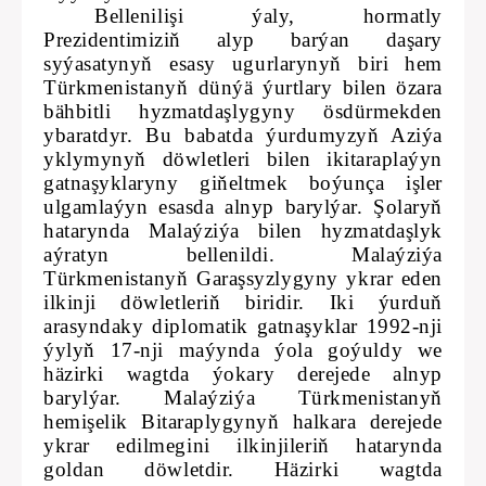
Bellenilişi ýaly, hormatly
Prezidentimiziň alyp barýan daşary
syýasatynyň esasy ugurlarynyň biri hem
Türkmenistanyň dünýä ýurtlary bilen özara
bähbitli hyzmatdaşlygyny ösdürmekden
ybaratdyr. Bu babatda ýurdumyzyň Aziýa
yklymynyň döwletleri bilen ikitaraplaýyn
gatnaşyklaryny giňeltmek boýunça işler
ulgamlaýyn esasda alnyp barylýar. Şolaryň
hatarynda Malaýziýa bilen hyzmatdaşlyk
aýratyn bellenildi. Malaýziýa
Türkmenistanyň Garaşsyzlygyny ykrar eden
ilkinji döwletleriň biridir. Iki ýurduň
arasyndaky diplomatik gatnaşyklar 1992-nji
ýylyň 17-nji maýynda ýola goýuldy we
häzirki wagtda ýokary derejede alnyp
barylýar. Malaýziýa Türkmenistanyň
hemişelik Bitaraplygynyň halkara derejede
ykrar edilmegini ilkinjileriň hatarynda
goldan döwletdir. Häzirki wagtda