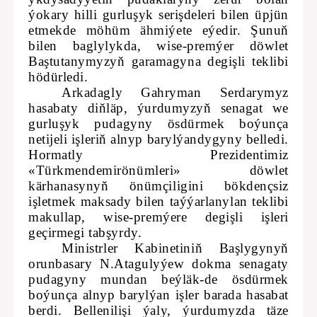
ýokary hilli gurluşyk serişdeleri bilen üpjün
etmekde möhüm ähmiýete eýedir. Şunuň
bilen baglylykda, wise-premýer döwlet
Baştutanymyzyň garamagyna degişli teklibi
hödürledi.
Arkadagly Gahryman Serdarymyz
hasabaty diňläp, ýurdumyzyň senagat we
gurluşyk pudagyny ösdürmek boýunça
netijeli işleriň alnyp barylýandygyny belledi.
Hormatly Prezidentimiz
«Türkmendemirönümleri» döwlet
kärhanasynyň önümçiligini bökdençsiz
işletmek maksady bilen taýýarlanylan teklibi
makullap, wise-premýere degişli işleri
geçirmegi tabşyrdy.
Ministrler Kabinetiniň Başlygynyň
orunbasary N.Atagulyýew dokma senagaty
pudagyny mundan beýläk-de ösdürmek
boýunça alnyp barylýan işler barada hasabat
berdi. Bellenilişi ýaly, ýurdumyzda täze