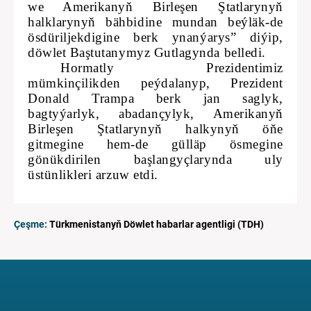
we Amerikanyň Birleşen Ştatlarynyň
halklarynyň bähbidine mundan beýläk-de
ösdüriljekdigine berk ynanýarys” diýip,
döwlet Baştutanymyz Gutlagynda belledi.
Hormatly Prezidentimiz
mümkinçilikden peýdalanyp, Prezident
Donald Trampa berk jan saglyk,
bagtyýarlyk, abadançylyk, Amerikanyň
Birleşen Ştatlarynyň halkynyň öňe
gitmegine hem-de gülläp ösmegine
gönükdirilen başlangyçlarynda uly
üstünlikleri arzuw etdi.
Çeşme:
Türkmenistanyň Döwlet habarlar agentligi (TDH)