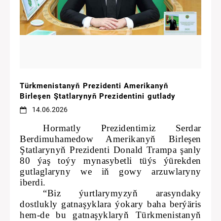
Türkmenistanyň Prezidenti Amerikanyň
Birleşen Ştatlarynyň Prezidentini gutlady
14.06.2026
Hormatly Prezidentimiz Serdar
Berdimuhamedow Amerikanyň Birleşen
Ştatlarynyň Prezidenti Donald Trampa şanly
80 ýaş toýy mynasybetli tüýs ýürekden
gutlaglaryny we iň gowy arzuwlaryny
iberdi.
“Biz ýurtlarymyzyň arasyndaky
dostlukly gatnaşyklara ýokary baha berýäris
hem-de bu gatnaşyklaryň Türkmenistanyň